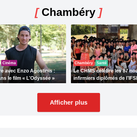
[
Chambéry
]
Cinéma
Chambéry
Santé
e avec Enzo Agostinis :
Le CHMS célèbre les 87 n
ns le film « L’Odyssée »
infirmiers diplômés de l’IFS
Afficher plus