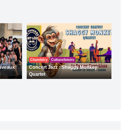
Chambéry
Culture/loisirs
ouveaux
Concert Jazz : Shaggy Monkey
I
Quartet