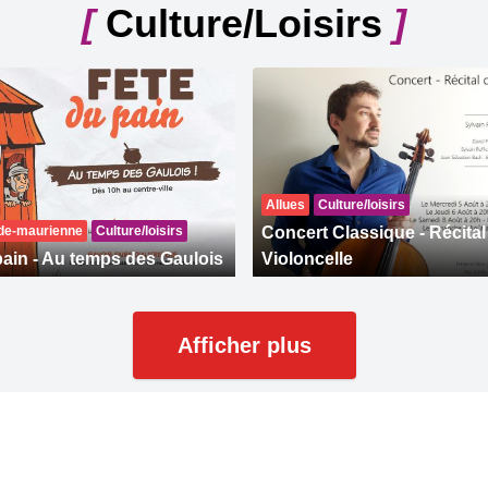
[
Culture/Loisirs
]
Allues
Culture/loisirs
-de-maurienne
Culture/loisirs
Concert Classique - Récital
pain - Au temps des Gaulois
Violoncelle
Afficher plus