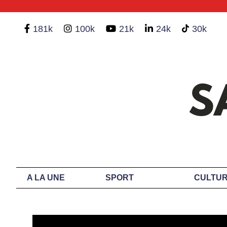
181k
100k
21k
24k
30k
A LA UNE
SPORT
CULTUR