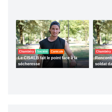
Chambéry
Société
Canicule
Chambéry
Le CISALB fait le point face à la
Rencontr
sécheresse
soldat da