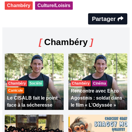
Chambéry
Culture/Loisirs
Partager
[
Chambéry
]
Chambéry
Société
Chambéry
Cinéma
Canicule
Rencontre avec Enzo
Le CISALB fait le point
Agostinis : soldat dans
face à la sécheresse
le film « L’Odyssée »