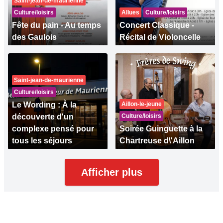
Saint-jean-de-maurienne
Culture/loisirs
Allues
Culture/loisirs
Fête du pain - Au temps
Concert Classique -
des Gaulois
Récital de Violoncelle
Saint-jean-de-maurienne
Culture/loisirs
Le Wording : À la
Aillon-le-jeune
découverte d'un
Culture/loisirs
complexe pensé pour
Soirée Guinguette à la
tous les séjours
Chartreuse d\'Aillon
Afficher plus