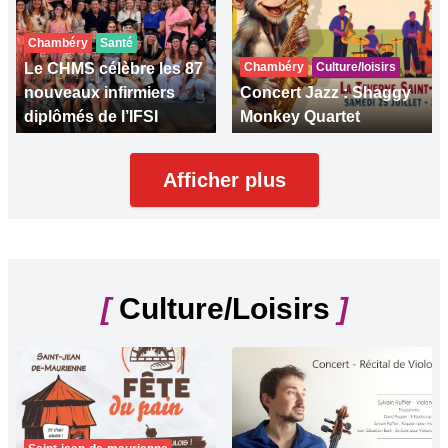
Chambéry
Santé
Le CHMS célèbre les 87
Chambéry
Culture/loisirs
nouveaux infirmiers
Concert Jazz : Shaggy
diplômés de l’IFSI
Monkey Quartet
Afficher plus
[
Culture/Loisirs
]