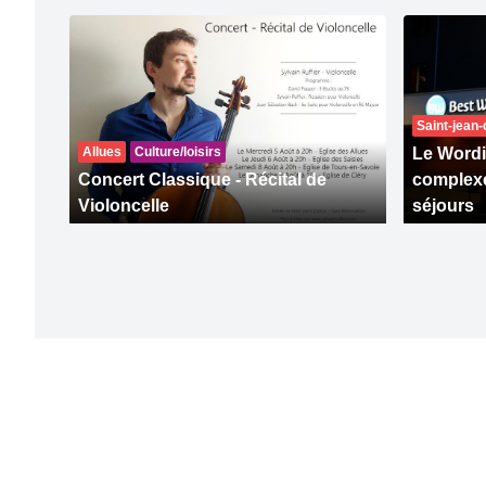
Saint-jean
Allues
Culture/loisirs
Le Wordi
Concert Classique - Récital de
complexe
Violoncelle
séjours