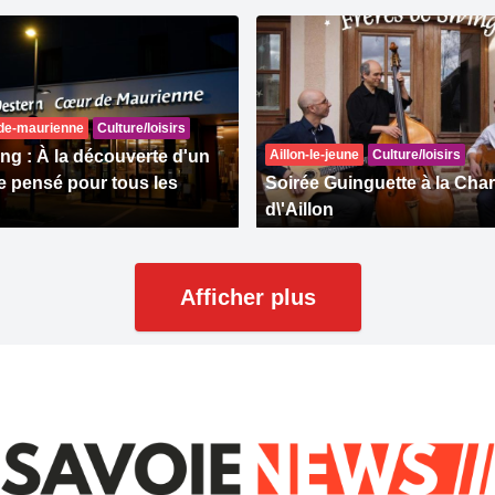
-de-maurienne
Culture/loisirs
ng : À la découverte d'un
Aillon-le-jeune
Culture/loisirs
 pensé pour tous les
Soirée Guinguette à la Cha
d\'Aillon
Afficher plus