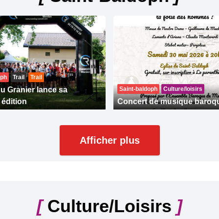
oph
Trail
Trail
du Granier lance sa
Saint-baldoph
Culture/loisirs
 édition
Concert de musique baroq
Afficher plus
[
Culture/Loisirs
]