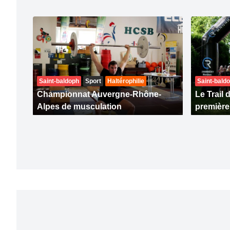
Saint-baldoph
Sport
Haltérophilie
Saint-bald
Championnat Auvergne-Rhône-
Le Trail 
Alpes de musculation
première