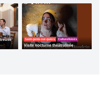
rtreuse
Saint-genix-sur-guiers
Culture/loisirs
Visite nocturne théâtralisée