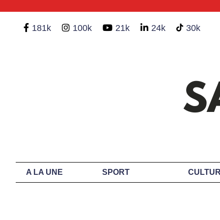
181k
100k
21k
24k
30k
A LA UNE
SPORT
CULTUR