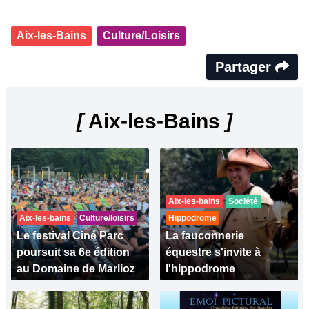
Aix-les-Bains
Culture/Loisirs
Partager
[
Aix-les-Bains
]
Aix-les-bains
Société
Aix-les-bains
Culture/loisirs
Hippodrome
Le festival Ciné Parc
La fauconnerie
poursuit sa 6e édition
équestre s'invite à
au Domaine de Marlioz
l'hippodrome