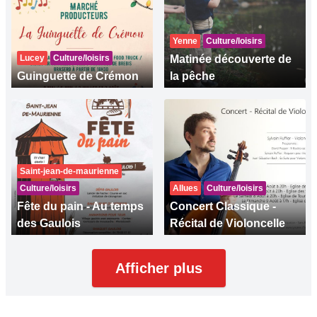
Yenne
Culture/loisirs
Lucey
Culture/loisirs
Matinée découverte de
Guinguette de Crémon
la pêche
Saint-jean-de-maurienne
Culture/loisirs
Allues
Culture/loisirs
Fête du pain - Au temps
Concert Classique -
des Gaulois
Récital de Violoncelle
Afficher plus