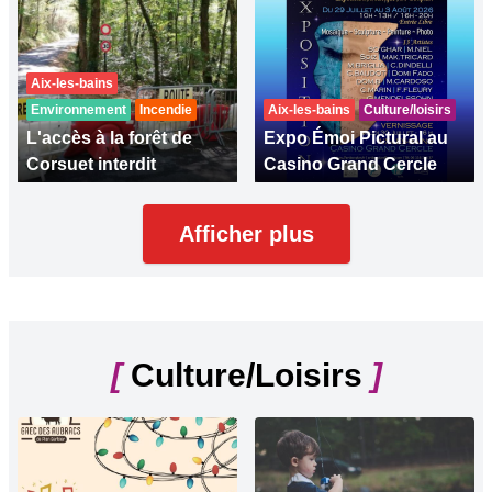
Aix-les-bains
Environnement
Incendie
Aix-les-bains
Culture/loisirs
L'accès à la forêt de
Expo Émoi Pictural au
Corsuet interdit
Casino Grand Cercle
Afficher plus
[
Culture/Loisirs
]