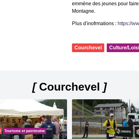
emmène des jeunes pour faire
Montagne.
Plus d'inofrmations :
https://w
Courchevel
Culture/Lois
[
Courchevel
]
l
Tourisme et patrimoine