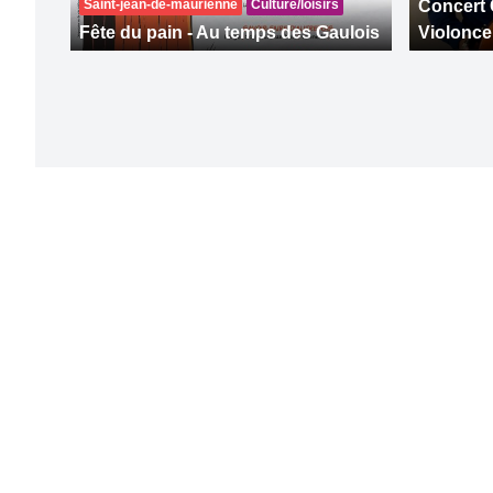
Saint-jean-de-maurienne
Culture/loisirs
Concert 
Fête du pain - Au temps des Gaulois
Violonce