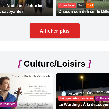
e la Madelon célèbre les
Courchevel
Trail
Trail
ns savoyardes
Chacun son défi sur le Mille
Afficher plus
[
Culture/Loisirs
]
Saint-jean-de-maurienne
Culture/l
ture/loisirs
Le Wording : À la découver