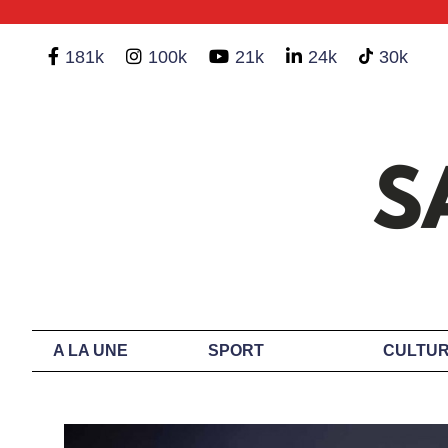
181k
100k
21k
24k
30k
A LA UNE
SPORT
CULTUR