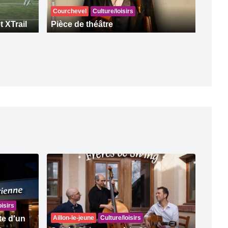
Courchevel
Culture/loisirs
t XTrail
Pièce de théâtre
oisirs
te d'un
Aillon-le-jeune
Culture/loisirs