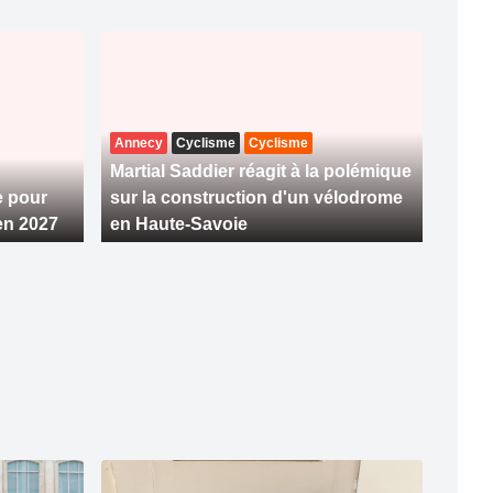
Annecy
Cyclisme
Cyclisme
Martial Saddier réagit à la polémique
e pour
sur la construction d'un vélodrome
en 2027
en Haute-Savoie