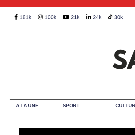
181k
100k
21k
24k
30k
A LA UNE
SPORT
CULTUR