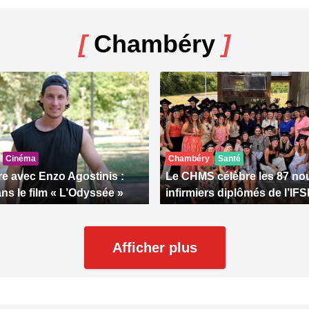
[
Chambéry
]
Cinéma
Chambéry
Santé
e avec Enzo Agostinis :
Le CHMS célèbre les 87 n
ns le film « L’Odyssée »
infirmiers diplômés de l’IFS
Afficher plus