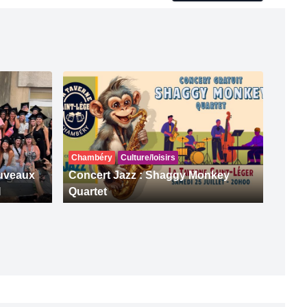
Chambéry
Culture/loisirs
ouveaux
Concert Jazz : Shaggy Monkey
I
Quartet