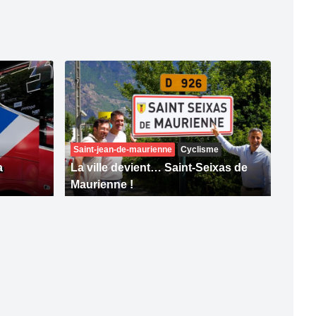
Saint-jean-de-maurienne
Cyclisme
a
La ville devient… Saint-Seixas de
Maurienne !