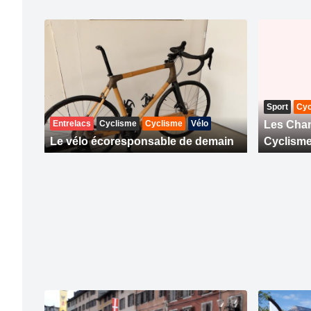
Sport
Cyc
Entrelacs
Cyclisme
Cyclisme
Vélo
Les Cha
Le vélo écoresponsable de demain
Cyclisme