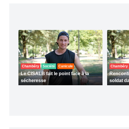
Chambéry
Société
Canicule
Chambéry
Le CISALB fait le point face à la
Rencontr
sécheresse
soldat da