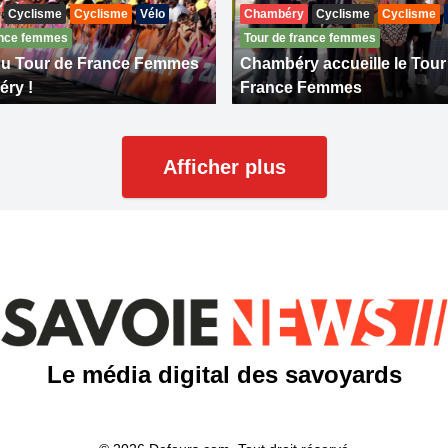
Cyclisme
Cyclisme
Vélo
Chambéry
Cyclisme
Cyclisme
ance femmes
Tour de france femmes
du Tour de France Femmes
Chambéry accueille le Tour
ry !
France Femmes
Afficher plus
Le média digital des savoyards