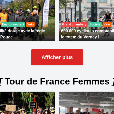
Environnement
Vélo
Grand chambéry
Société
Vélo
lité douce avec la régie
600 000 cyclistes comptabil
 Pouce
le totem du Verney !
Afficher plus
[
Tour de France Femmes