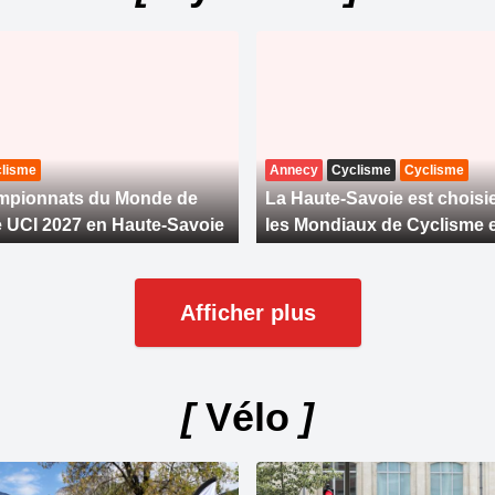
lisme
Annecy
Cyclisme
Cyclisme
mpionnats du Monde de
La Haute-Savoie est choisi
 UCI 2027 en Haute-Savoie
les Mondiaux de Cyclisme 
Afficher plus
[
Vélo
]