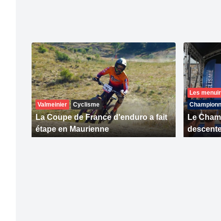
Les menui
Valmeinier
Cyclisme
Championna
La Coupe de France d'enduro a fait
Le Cham
étape en Maurienne
descent