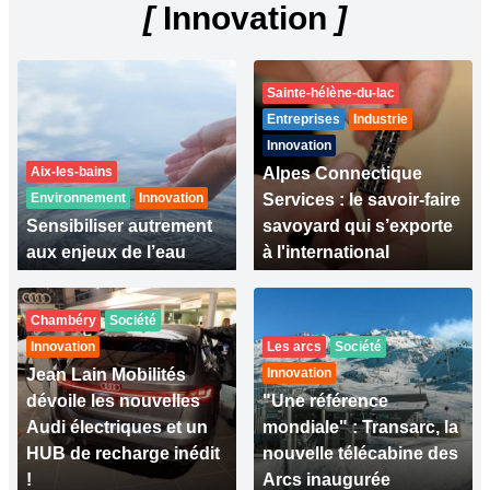
[
Innovation
]
Sainte-hélène-du-lac
Entreprises
Industrie
Innovation
Aix-les-bains
Alpes Connectique
Environnement
Innovation
Services : le savoir-faire
Sensibiliser autrement
savoyard qui s’exporte
aux enjeux de l’eau
à l'international
Chambéry
Société
Innovation
Les arcs
Société
Jean Lain Mobilités
Innovation
dévoile les nouvelles
"Une référence
Audi électriques et un
mondiale" : Transarc, la
HUB de recharge inédit
nouvelle télécabine des
!
Arcs inaugurée