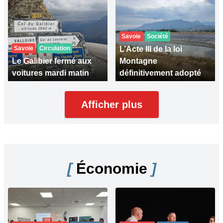
Savoie
Société
Savoie
Circulation
L’Acte III de la loi
Le Galibier fermé aux
Montagne
voitures mardi matin
définitivement adopté
Afficher plus
[
Économie
]