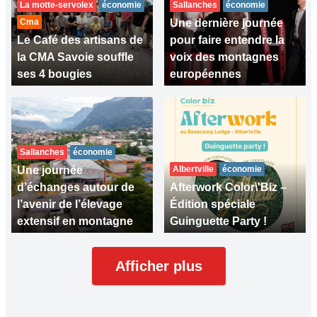
La motte-servolex
économie
Sallanches
économie
Cma
Une dernière journée
Le Café des artisans de
pour faire entendre la
la CMA Savoie souffle
voix des montagnes
ses 4 bougies
européennes
Sallanches
économie
Une journée
Albertville
économie
d’échanges autour de
Afterwork Color\'Biz –
l’avenir de l’élevage
Édition spéciale
extensif en montagne
Guinguette Party !
Afficher plus