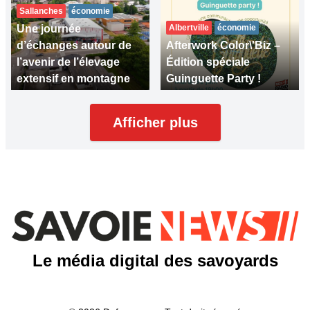
Sallanches
économie
Une journée
Albertville
économie
d’échanges autour de
Afterwork Color\'Biz –
l’avenir de l’élevage
Édition spéciale
extensif en montagne
Guinguette Party !
Afficher plus
Le média digital des savoyards