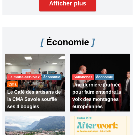
Afficher plus
[
Économie
]
La motte-servolex
économie
Sallanches
économie
Cma
Une dernière journée
Le Café des artisans de
pour faire entendre la
la CMA Savoie souffle
voix des montagnes
ses 4 bougies
européennes