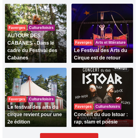
Faverges
Culture/loisirs
AUTOUR DES
CABANES - Dans le
Faverges
Arts et littérature
cadre du Festival des
Le Festival des Arts du
Cabanes
Cirque est de retour
Faverges
Culture/loisirs
Le festival des arts du
Faverges
Culture/loisirs
cirque revient pour une
Concert du duo Istoar :
2e édition
rap, slam et poésie