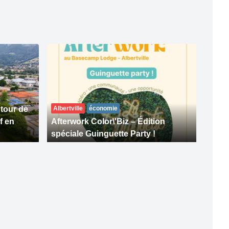
tour de
Albertville
économie
f en
Afterwork Color\'Biz – Édition
spéciale Guinguette Party !