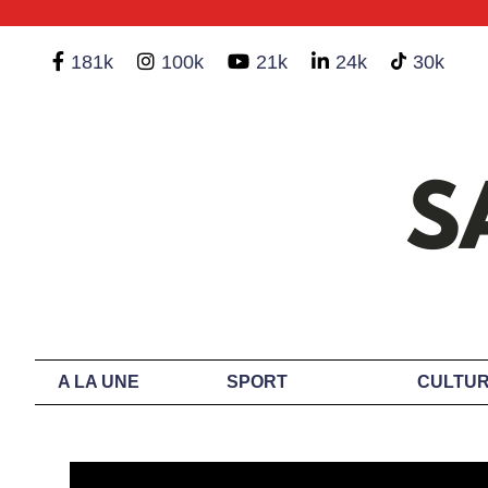
181k
100k
21k
24k
30k
A LA UNE
SPORT
CULTUR