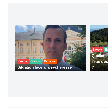
Savoie
E
Quelles 
Savoie
Société
Canicule
l’eau de
Situation face à la sécheresse
?