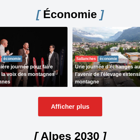
[
Économie
]
économie
Sallanches
économie
ière journée pour faire
Une journée d’échanges au
 la voix des montagnes
l’avenir de l’élevage extensi
nnes
montagne
Afficher plus
[
Alpes 2030
]