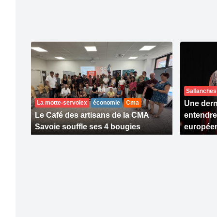
Sallanches
La motte-servolex
économie
Cma
Une dern
Le Café des artisans de la CMA
entendre
Savoie souffle ses 4 bougies
europée