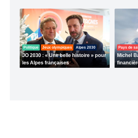
Politique
Jeux olympiques
Alpes 2030
Pays de sa
JO 2030 : « Une belle histoire » pour
Michel Ba
les Alpes françaises
financièr