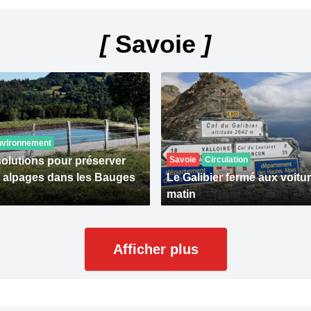
[
Savoie
]
nvironnement
solutions pour préserver
Savoie
Circulation
s alpages dans les Bauges
Le Galibier fermé aux voitu
matin
Afficher plus