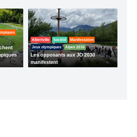
ympiques
Albertville
Société
Manifestation
ochent
Jeux olympiques
Alpes 2030
ympiques
Les opposants aux JO 2030
manifestent