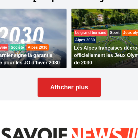
Le grand-bornand
Sport
Jeux ol
Alpes 2030
voie
Société
Alpes 2030
Les Alpes françaises décr
rnier signe la garantie
officiellement les Jeux Ol
e pour les JO d’hiver 2030
de 2030
Afficher plus