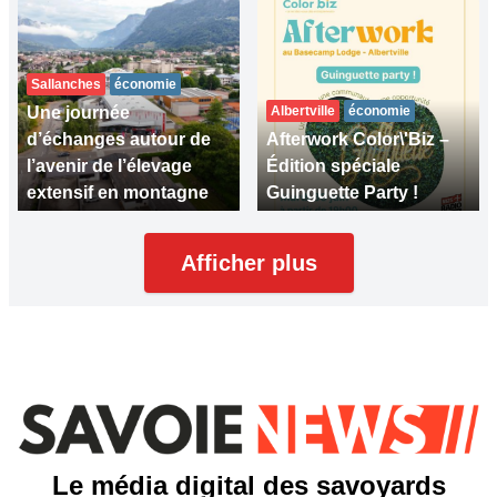
Sallanches
économie
Une journée
Albertville
économie
d’échanges autour de
Afterwork Color\'Biz –
l’avenir de l’élevage
Édition spéciale
extensif en montagne
Guinguette Party !
Afficher plus
Le média digital des savoyards