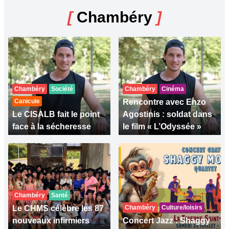
[
Chambéry
]
Chambéry
Société
Chambéry
Cinéma
Canicule
Rencontre avec Enzo
Le CISALB fait le point
Agostinis : soldat dans
face à la sécheresse
le film « L’Odyssée »
Chambéry
Santé
Le CHMS célèbre les 87
Chambéry
Culture/loisirs
nouveaux infirmiers
Concert Jazz : Shaggy