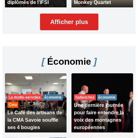
diplômés de l’IFSI
Monkey Quartet
Afficher plus
[
Économie
]
La motte-servolex
économie
Sallanches
économie
Cma
Une dernière journée
Le Café des artisans de
pour faire entendre la
la CMA Savoie souffle
voix des montagnes
ses 4 bougies
européennes