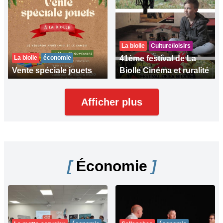
La biolle
Culture/loisirs
La biolle
économie
41ème festival de La
Vente spéciale jouets
Biolle Cinéma et ruralité
Afficher plus
[
Économie
]