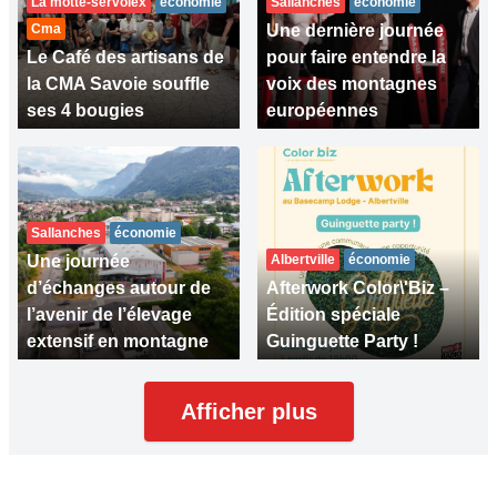
La motte-servolex
économie
Sallanches
économie
Cma
Une dernière journée
Le Café des artisans de
pour faire entendre la
la CMA Savoie souffle
voix des montagnes
ses 4 bougies
européennes
Sallanches
économie
Une journée
Albertville
économie
d’échanges autour de
Afterwork Color\'Biz –
l’avenir de l’élevage
Édition spéciale
extensif en montagne
Guinguette Party !
Afficher plus