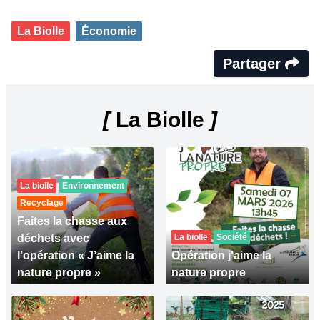
La Biolle
Économie
Partager
[
La Biolle
]
La biolle
Environnement
Recyclage
Faites la chasse aux
déchets avec
La biolle
Société
l’opération « J’aime la
Opération j'aime la
nature propre »
nature propre