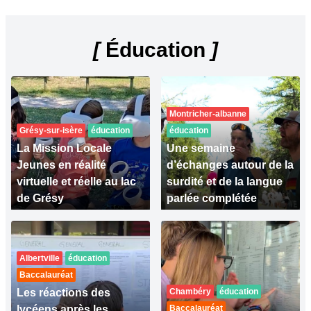
[
Éducation
]
Montricher-albanne
Grésy-sur-isère
éducation
éducation
La Mission Locale
Une semaine
Jeunes en réalité
d’échanges autour de la
virtuelle et réelle au lac
surdité et de la langue
de Grésy
parlée complétée
Albertville
éducation
Baccalauréat
Les réactions des
Chambéry
éducation
lycéens après les
Baccalauréat