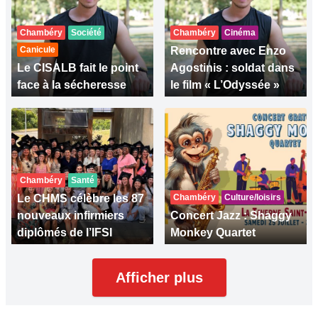
Chambéry
Société
Chambéry
Cinéma
Canicule
Rencontre avec Enzo
Le CISALB fait le point
Agostinis : soldat dans
face à la sécheresse
le film « L’Odyssée »
Chambéry
Santé
Le CHMS célèbre les 87
Chambéry
Culture/loisirs
nouveaux infirmiers
Concert Jazz : Shaggy
diplômés de l’IFSI
Monkey Quartet
Afficher plus