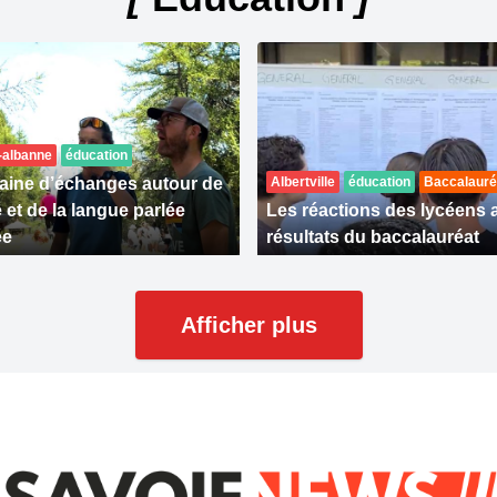
-albanne
éducation
ine d’échanges autour de
Albertville
éducation
Baccalauré
é et de la langue parlée
Les réactions des lycéens 
ée
résultats du baccalauréat
Afficher plus