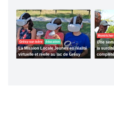
Montricher
Grésy-sur-isère
éducation
Une sema
La Mission Locale Jeunes en réalité
la surdit
virtuelle et réelle au lac de Grésy
complét