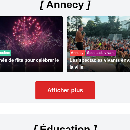
[
Annecy
]
ociété
Annecy
Spectacle vivant
ée de fête pour célébrer le
Les spectacles vivants env
la ville
Afficher plus
[
Éducation
]