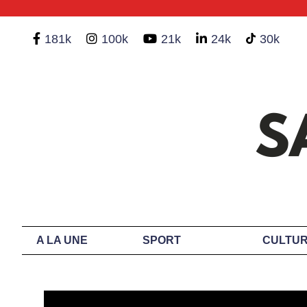
181k
100k
21k
24k
30k
A LA UNE
SPORT
CULTUR