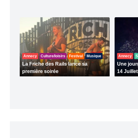
Annecy
Culture/loisirs
Festival
Musique
Annecy
S
La Friche des Rails lance sa
Une journ
première soirée
14 Juillet