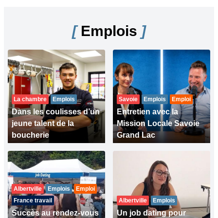
[
Emplois
]
La chambre
Emplois
Savoie
Emplois
Emploi
Dans les coulisses d’un
Entretien avec la
jeune talent de la
Mission Locale Savoie
boucherie
Grand Lac
Albertville
Emplois
Emploi
France travail
Albertville
Emplois
Succès au rendez-vous
Un job dating pour