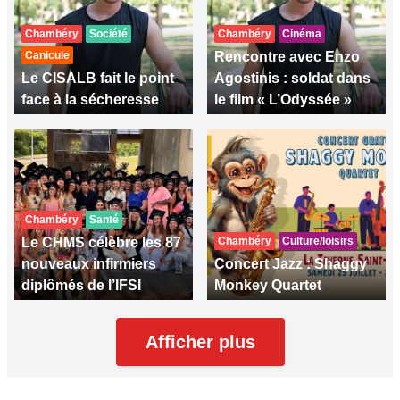
Chambéry
Société
Chambéry
Cinéma
Canicule
Rencontre avec Enzo
Le CISALB fait le point
Agostinis : soldat dans
face à la sécheresse
le film « L’Odyssée »
Chambéry
Santé
Le CHMS célèbre les 87
Chambéry
Culture/loisirs
nouveaux infirmiers
Concert Jazz : Shaggy
diplômés de l’IFSI
Monkey Quartet
Afficher plus