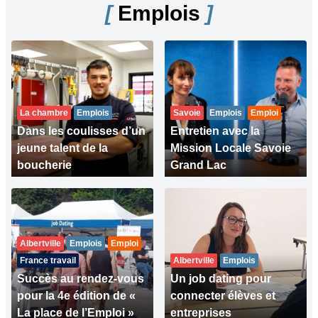
[
Emplois
]
La chambre
Emplois
Savoie
Emplois
Emploi
Dans les coulisses d’un
Entretien avec la
jeune talent de la
Mission Locale Savoie
boucherie
Grand Lac
Albertville
Emplois
Emploi
France travail
Albertville
Emplois
Succès au rendez-vous
Un job dating pour
pour la 4e édition de «
connecter élèves et
La place de l’Emploi »
entreprises