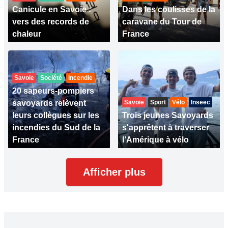
Canicule en Savoie :
Dans les coulisses de la
vers des records de
caravane du Tour de
chaleur
France
Savoie
Société
Incendie
20 sapeurs-pompiers
savoyards relèvent
Savoie
Sport
Vélo
Inseec
leurs collègues sur les
Trois jeunes Savoyards
incendies du Sud de la
s'apprêtent à traverser
France
l’Amérique à vélo
Afficher plus