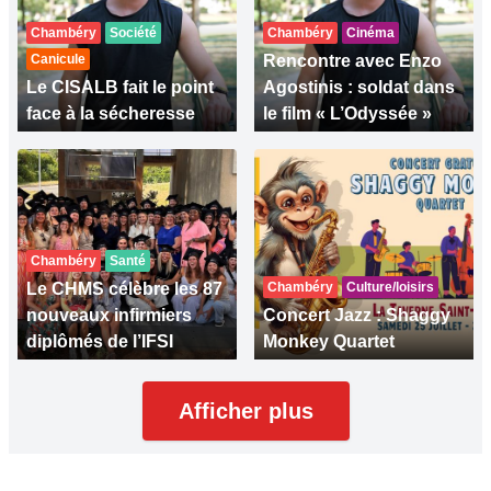
Chambéry
Société
Chambéry
Cinéma
Canicule
Rencontre avec Enzo
Le CISALB fait le point
Agostinis : soldat dans
face à la sécheresse
le film « L’Odyssée »
Chambéry
Santé
Le CHMS célèbre les 87
Chambéry
Culture/loisirs
nouveaux infirmiers
Concert Jazz : Shaggy
diplômés de l’IFSI
Monkey Quartet
Afficher plus