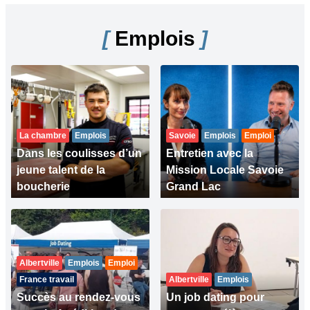
[
Emplois
]
La chambre
Emplois
Savoie
Emplois
Emploi
Dans les coulisses d’un
Entretien avec la
jeune talent de la
Mission Locale Savoie
boucherie
Grand Lac
Albertville
Emplois
Emploi
France travail
Albertville
Emplois
Succès au rendez-vous
Un job dating pour