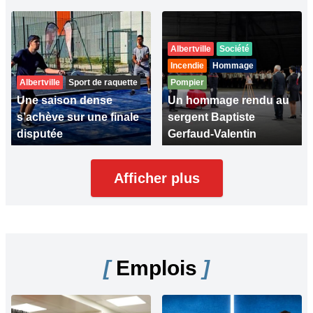
Albertville
Société
Incendie
Hommage
Albertville
Sport de raquette
Pompier
Une saison dense
Un hommage rendu au
s’achève sur une finale
sergent Baptiste
disputée
Gerfaud-Valentin
Afficher plus
[
Emplois
]