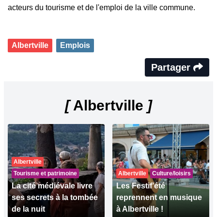
acteurs du tourisme et de l'emploi de la ville commune.
Albertville
Emplois
Partager
[
Albertville
]
Albertville
Tourisme et patrimoine
Albertville
Culture/loisirs
La cité médiévale livre
Les Festif’été
ses secrets à la tombée
reprennent en musique
de la nuit
à Albertville !