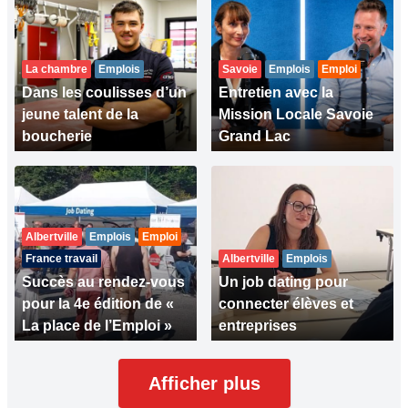
La chambre
Emplois
Savoie
Emplois
Emploi
Dans les coulisses d’un
Entretien avec la
jeune talent de la
Mission Locale Savoie
boucherie
Grand Lac
Albertville
Emplois
Emploi
France travail
Albertville
Emplois
Succès au rendez-vous
Un job dating pour
pour la 4e édition de «
connecter élèves et
La place de l’Emploi »
entreprises
Afficher plus