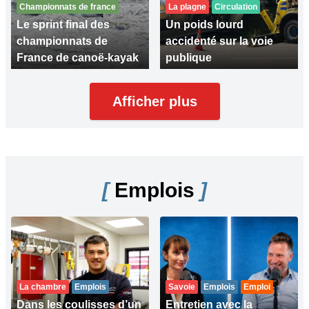
Championnats de france
La plagne
Circulation
Le sprint final des
Un poids lourd
championnats de
accidenté sur la voie
France de canoë-kayak
publique
Afficher plus
[
Emplois
]
La chambre
Emplois
Savoie
Emplois
Emploi
Dans les coulisses d’un
Entretien avec la