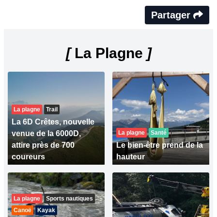
Partager
[
La Plagne
]
La plagne
Trail
La 6D Crêtes, nouvelle
venue de la 6000D,
La plagne
Santé
attire près de 700
Le bien-être prend de la
coureurs
hauteur
La plagne
Sports nautiques
Canoë
Kayak