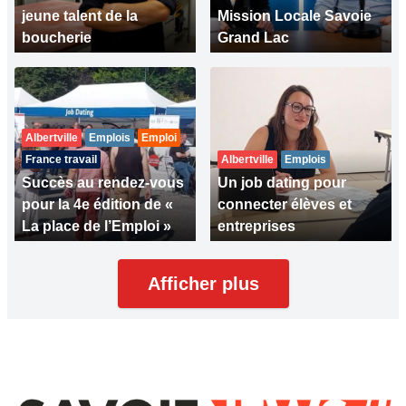
jeune talent de la
Mission Locale Savoie
boucherie
Grand Lac
Albertville
Emplois
Emploi
France travail
Albertville
Emplois
Succès au rendez-vous
Un job dating pour
pour la 4e édition de «
connecter élèves et
La place de l’Emploi »
entreprises
Afficher plus