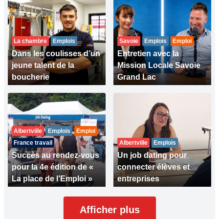
La chambre
Emplois
Savoie
Emplois
Emploi
Dans les coulisses d’un
Entretien avec la
jeune talent de la
Mission Locale Savoie
boucherie
Grand Lac
Albertville
Emplois
Emploi
France travail
Albertville
Emplois
Succès au rendez-vous
Un job dating pour
pour la 4e édition de «
connecter élèves et
La place de l’Emploi »
entreprises
Afficher plus