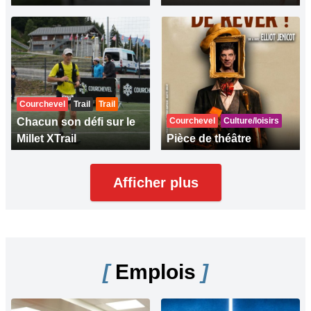
Courchevel
Trail
Trail
Chacun son défi sur le
Courchevel
Culture/loisirs
Millet XTrail
Pièce de théâtre
Afficher plus
[
Emplois
]