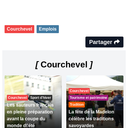
Courchevel
Emplois
Partager
[
Courchevel
]
Courchevel
Courchevel
Sport d'hiver
Tourisme et patrimoine
Les sauteurs français
Tradition
en pleine préparation
La fête de la Madelon
avant la coupe du
célèbre les traditions
monde d\'été
savoyardes