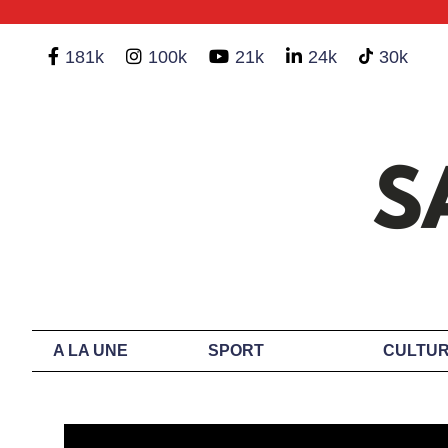
181k
100k
21k
24k
30k
A LA UNE
SPORT
CULTUR