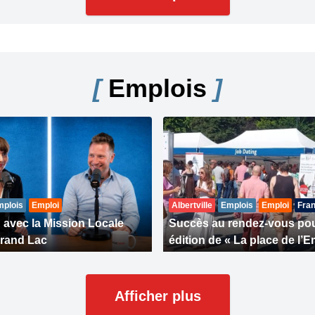
[
Emplois
]
mplois
Emploi
Albertville
Emplois
Emploi
Fran
n avec la Mission Locale
Succès au rendez-vous pou
rand Lac
édition de « La place de l’E
Afficher plus