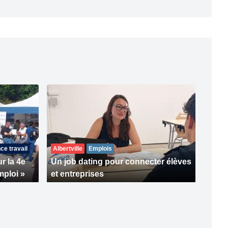
ce travail
Albertville
Emplois
r la 4e
Un job dating pour connecter élèves
mploi »
et entreprises