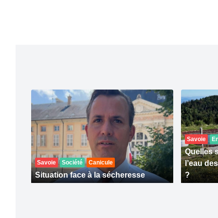
Savoie
E
Quelles 
Savoie
Société
Canicule
l’eau de
Situation face à la sécheresse
?