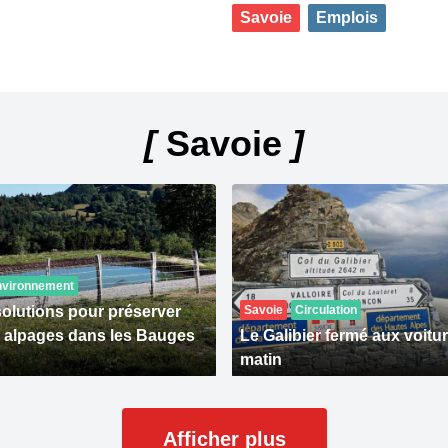
Savoie
Emplois
[
Savoie
]
nvironnement
solutions pour préserver
Savoie
Circulation
s alpages dans les Bauges
Le Galibier fermé aux voitu
matin
Afficher plus