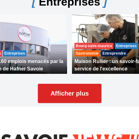
[
Entreprises
]
Bourg-saint-maurice
Entreprises
n
Entreprises
Gastronomie
Entreprendre
160 emplois menacés par la
Maison Rullier : un savoir-f
e de Hafner Savoie
service de l'excellence
Afficher plus