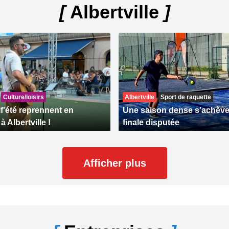
[
Albertville
]
Culture/loisirs
Albertville
Sport de raquette
if’été reprennent en
Une saison dense s’achève
 Albertville !
finale disputée
Afficher plus