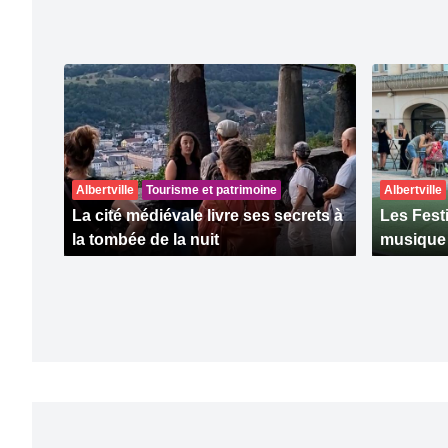
Albertville
Tourisme et patrimoine
Albertville
La cité médiévale livre ses secrets à
Les Fest
la tombée de la nuit
musique à