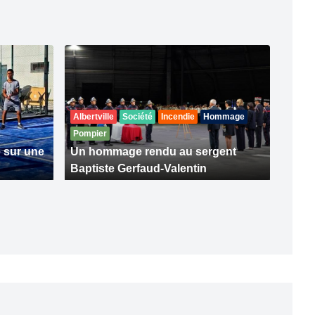
Albertville
Société
Incendie
Hommage
Pompier
 sur une
Un hommage rendu au sergent
Baptiste Gerfaud-Valentin