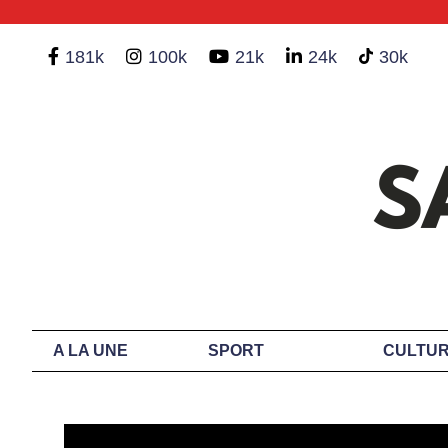
181k
100k
21k
24k
30k
A LA UNE
SPORT
CULTUR