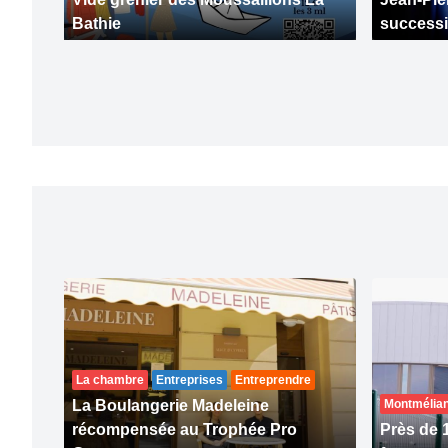
Bathie
success
La chambre
Entreprises
Entreprendre
La Boulangerie Madeleine
Montmélia
récompensée au Trophée Pro
Près de 