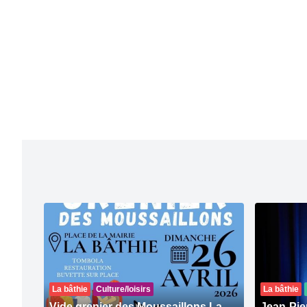
La bâthie
Culture/loisirs
La bâthie
Vide grenier des Moussaillons La
Jean-Pie