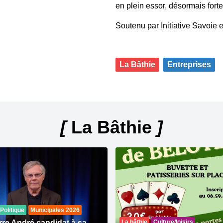
en plein essor, désormais forte
Soutenu par Initiative Savoi
La Bâthie
Entreprises
[
La Bâthie
]
Politique
Municipales 2026
rre André candidat à sa
La bâthie
Culture/loisirs