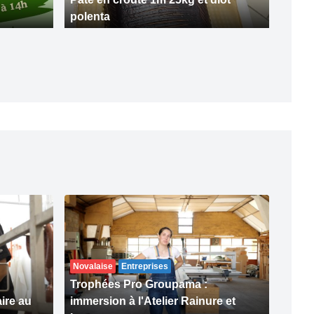
polenta
Novalaise
Entreprises
Trophées Pro Groupama :
aire au
immersion à l'Atelier Rainure et