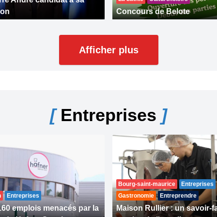
ion
Concours de Belote
Afficher plus
[
Entreprises
]
Bourg-saint-maurice
Entreprises
n
Entreprises
Gastronomie
Entreprendre
160 emplois menacés par la
Maison Rullier : un savoir-f