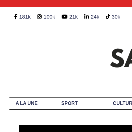
181k
100k
21k
24k
30k
A LA UNE
SPORT
CULTUR