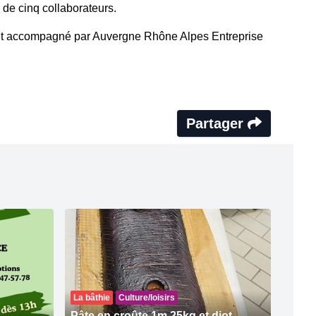
 de cinq collaborateurs.
e et accompagné par Auvergne Rhône Alpes Entreprise
Partager
La bâthie
Culture/loisirs
Pâte en croûte 1m 25kg et diot