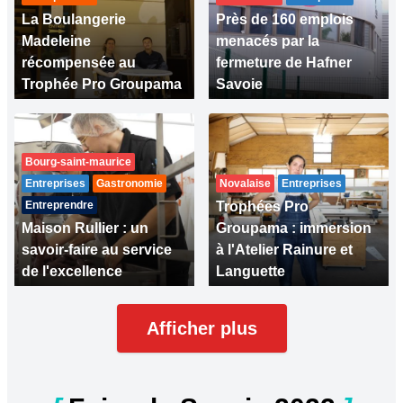
La Boulangerie
Près de 160 emplois
Madeleine
menacés par la
récompensée au
fermeture de Hafner
Trophée Pro Groupama
Savoie
Bourg-saint-maurice
Entreprises
Gastronomie
Novalaise
Entreprises
Entreprendre
Trophées Pro
Maison Rullier : un
Groupama : immersion
savoir-faire au service
à l'Atelier Rainure et
de l'excellence
Languette
Afficher plus