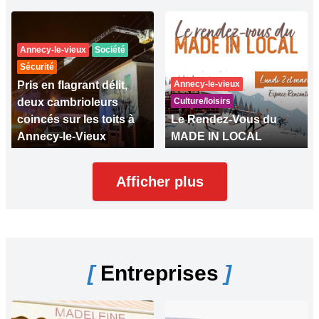
Annecy-le-vieux
Société
Sécurité
Pris en flagrant délit,
Annecy-le-vieux
deux cambrioleurs
Culture/loisirs
coincés sur les toits à
Le Rendez-Vous du
Annecy-le-Vieux
MADE IN LOCAL
Afficher plus
[
Entreprises
]