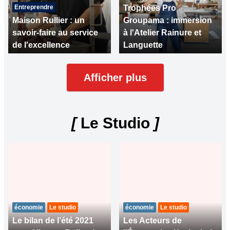
Entreprendre
Trophées Pro
Maison Rullier : un
Groupama : immersion
savoir-faire au service
à l'Atelier Rainure et
de l'excellence
Languette
Afficher plus
[
Le Studio
]
économie
Le studio
économie
Le studio
Le bilan de l’été 2021
Les Acteurs de