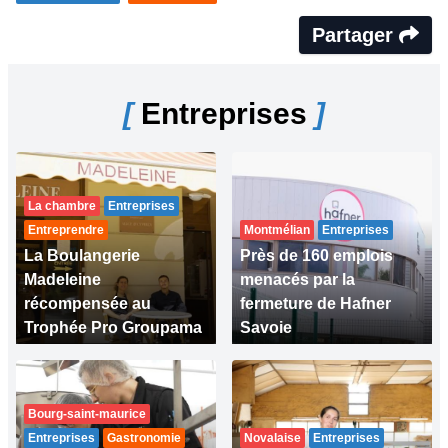
Partager
[
Entreprises
]
La chambre
Entreprises
Entreprendre
Montmélian
Entreprises
La Boulangerie
Près de 160 emplois
Madeleine
menacés par la
récompensée au
fermeture de Hafner
Trophée Pro Groupama
Savoie
Bourg-saint-maurice
Entreprises
Gastronomie
Novalaise
Entreprises