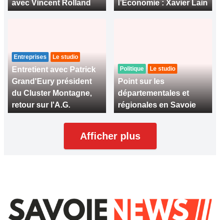
avec Vincent Rolland
l’Économie : Xavier Lain
Entreprises
Le studio
Entretient avec Patrick
Politique
Le studio
Grand'Eury président
Point sur les
du Cluster Montagne,
départementales et
retour sur l'A.G.
régionales en Savoie
Afficher plus