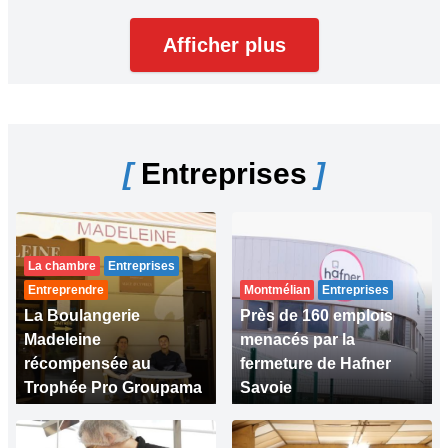
Afficher plus
[
Entreprises
]
La chambre
Entreprises
Entreprendre
Montmélian
Entreprises
La Boulangerie
Près de 160 emplois
Madeleine
menacés par la
récompensée au
fermeture de Hafner
Trophée Pro Groupama
Savoie