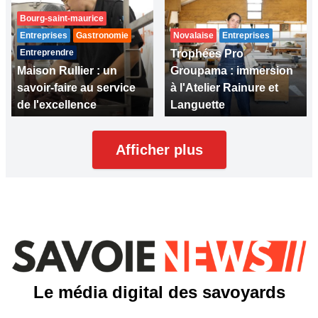
Bourg-saint-maurice
Entreprises
Gastronomie
Novalaise
Entreprises
Entreprendre
Trophées Pro
Maison Rullier : un
Groupama : immersion
savoir-faire au service
à l'Atelier Rainure et
de l'excellence
Languette
Afficher plus
Le média digital des savoyards