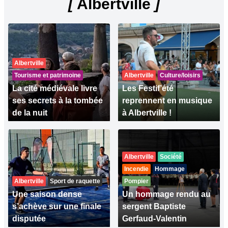
[
Albertville
]
Albertville
Tourisme et patrimoine
Albertville
Culture/loisirs
La cité médiévale livre
Les Festif’été
ses secrets à la tombée
reprennent en musique
de la nuit
à Albertville !
Albertville
Société
Incendie
Hommage
Albertville
Sport de raquette
Pompier
Une saison dense
Un hommage rendu au
s’achève sur une finale
sergent Baptiste
disputée
Gerfaud-Valentin