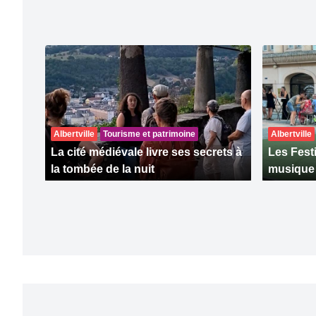
Albertville
Tourisme et patrimoine
Albertville
La cité médiévale livre ses secrets à
Les Fest
la tombée de la nuit
musique à