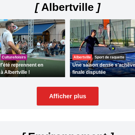
[
Albertville
]
Culture/loisirs
Albertville
Sport de raquette
if’été reprennent en
Une saison dense s’achève
 Albertville !
finale disputée
Afficher plus