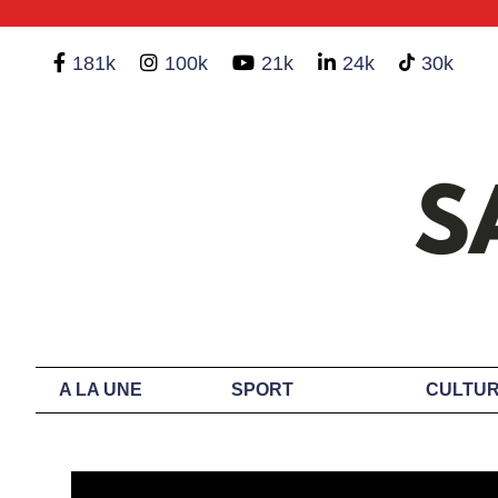
181k
100k
21k
24k
30k
A LA UNE
SPORT
CULTUR