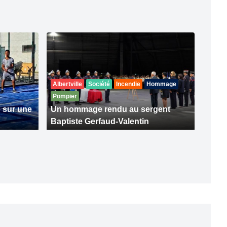
Albertville
Société
Incendie
Hommage
Pompier
 sur une
Un hommage rendu au sergent
Baptiste Gerfaud-Valentin