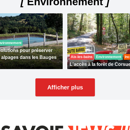
[
Environnement
]
nvironnement
solutions pour préserver
s alpages dans les Bauges
Aix-les-bains
Environnement
Inc
L'accès à la forêt de Corsue
Afficher plus