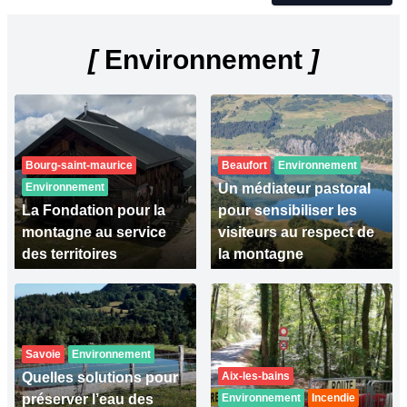
[
Environnement
]
Bourg-saint-maurice
Beaufort
Environnement
Environnement
Un médiateur pastoral
La Fondation pour la
pour sensibiliser les
montagne au service
visiteurs au respect de
des territoires
la montagne
Savoie
Environnement
Quelles solutions pour
Aix-les-bains
préserver l’eau des
Environnement
Incendie