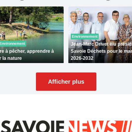
Environnement
Environnement
Jean-Marc Drivet élu présid
e à pêcher, apprendre à
Savoie Déchets pour le ma
 la nature
2026-2032
Afficher plus