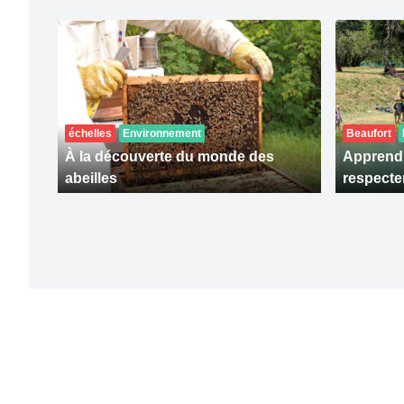
échelles
Environnement
Beaufort
À la découverte du monde des
Apprendr
abeilles
respecter