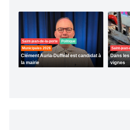
Saint-jean-de-la-porte
Politique
Municipales 2026
Saint-jean-
Clément Auria-Dufféal est candidat à
Dans les 
la mairie
vignes