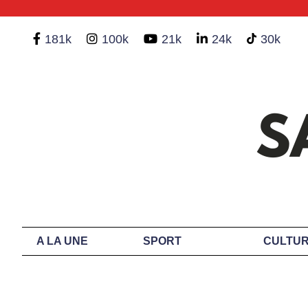
181k
100k
21k
24k
30k
A LA UNE
SPORT
CULTUR