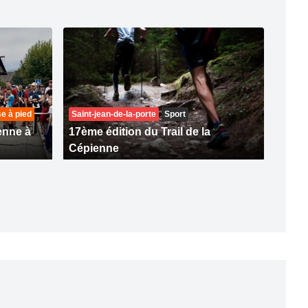
e à pied
Saint-jean-de-la-porte
Sport
ienne à
17ème édition du Trail de la
Cépienne