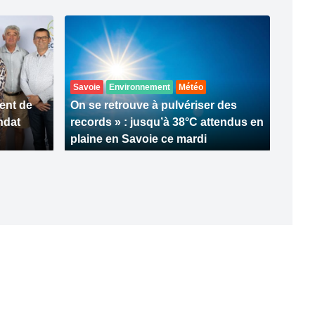
Savoie
Environnement
Météo
ent de
On se retrouve à pulvériser des
ndat
records » : jusqu’à 38°C attendus en
plaine en Savoie ce mardi