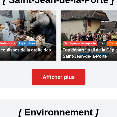
de-la-porte
Agriculture
Saint-jean-de-la-porte
Trail
Cours
coulisses de la greffe des
Top départ : trail de la Cép
Saint-Jean-de-la-Porte
Afficher plus
[
Environnement
]