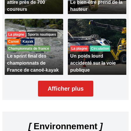
attire près de 700
Le bien-être prend de la
coureurs
hauteur
La plagne
Sports nautiques
Canoë
Kayak
Championnats de france
La plagne
Circulation
Le sprint final des
Un poids lourd
championnats de
accidenté sur la voie
France de canoë-kayak
publique
Afficher plus
[
Environnement
]