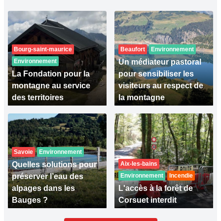
Bourg-saint-maurice
Beaufort
Environnement
Environnement
Un médiateur pastoral
La Fondation pour la
pour sensibiliser les
montagne au service
visiteurs au respect de
des territoires
la montagne
Savoie
Environnement
Quelles solutions pour
Aix-les-bains
préserver l’eau des
Environnement
Incendie
alpages dans les
L'accès à la forêt de
Bauges ?
Corsuet interdit