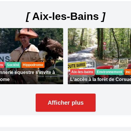
[
Aix-les-Bains
]
ns
Société
Hippodrome
nerie équestre s'invite à
Aix-les-bains
Environnement
Inc
rome
L'accès à la forêt de Corsue
Afficher plus