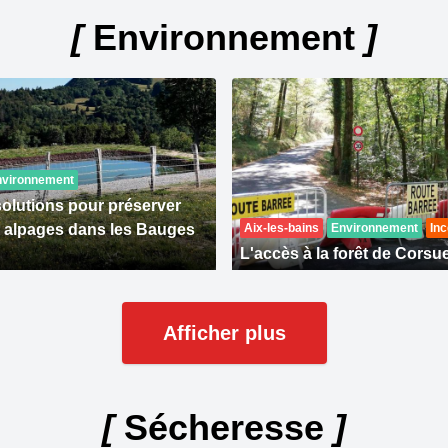
[
Environnement
]
nvironnement
solutions pour préserver
s alpages dans les Bauges
Aix-les-bains
Environnement
Inc
L'accès à la forêt de Corsue
Afficher plus
[
Sécheresse
]