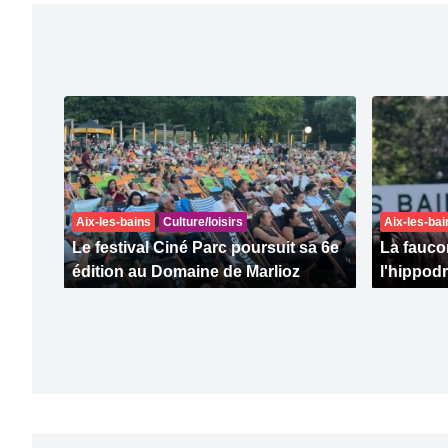
Aix-les-bains
Culture/loisirs
Aix-les-bai
Le festival Ciné Parc poursuit sa 6e
La faucon
édition au Domaine de Marlioz
l'hippod