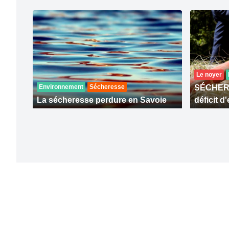
Le noyer
Environnement
Sécheresse
SÉCHERE
La sécheresse perdure en Savoie
déficit d