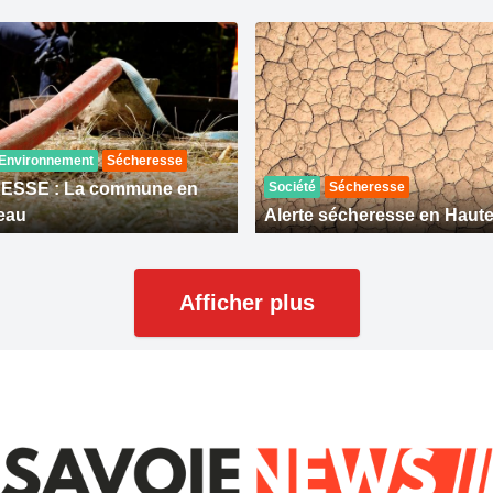
Environnement
Sécheresse
SSE : La commune en
Société
Sécheresse
'eau
Alerte sécheresse en Haut
Afficher plus