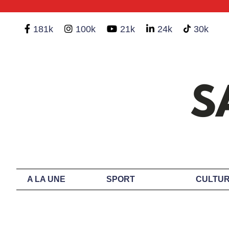
181k
100k
21k
24k
30k
A LA UNE
SPORT
CULTUR