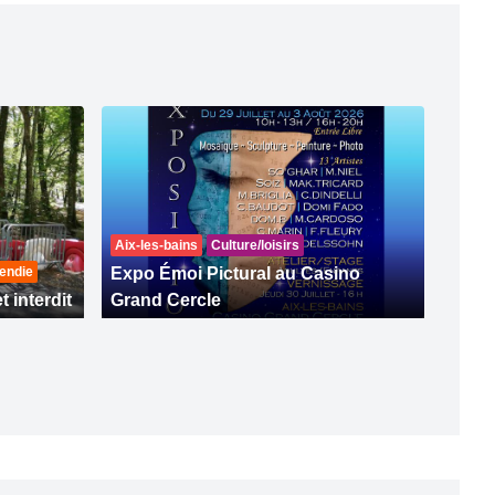
Aix-les-bains
Culture/loisirs
endie
Expo Émoi Pictural au Casino
t interdit
Grand Cercle