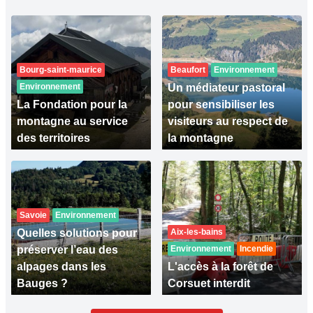
Bourg-saint-maurice
Beaufort
Environnement
Environnement
Un médiateur pastoral
La Fondation pour la
pour sensibiliser les
montagne au service
visiteurs au respect de
des territoires
la montagne
Savoie
Environnement
Quelles solutions pour
Aix-les-bains
préserver l’eau des
Environnement
Incendie
alpages dans les
L'accès à la forêt de
Bauges ?
Corsuet interdit