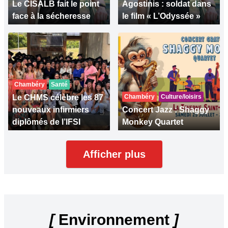
Le CISALB fait le point
Agostinis : soldat dans
face à la sécheresse
le film « L’Odyssée »
Chambéry
Santé
Le CHMS célèbre les 87
Chambéry
Culture/loisirs
nouveaux infirmiers
Concert Jazz : Shaggy
diplômés de l’IFSI
Monkey Quartet
Afficher plus
[
Environnement
]