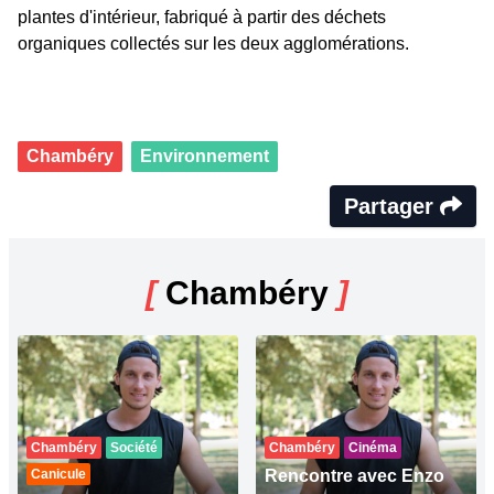
plantes d'intérieur, fabriqué à partir des déchets
organiques collectés sur les deux agglomérations.
Chambéry
Environnement
Partager
[
Chambéry
]
Chambéry
Société
Chambéry
Cinéma
Canicule
Rencontre avec Enzo