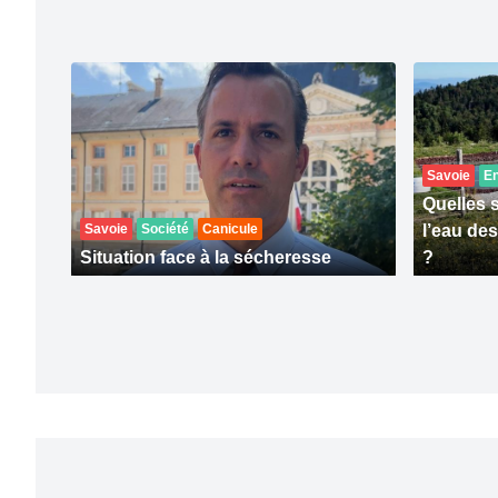
Savoie
E
Quelles 
Savoie
Société
Canicule
l’eau de
Situation face à la sécheresse
?