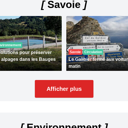
[
Savoie
]
nvironnement
solutions pour préserver
Savoie
Circulation
s alpages dans les Bauges
Le Galibier fermé aux voitu
matin
Afficher plus
[
Environnement
]