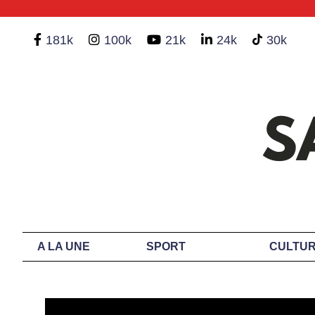
181k
100k
21k
24k
30k
A LA UNE
SPORT
CULTUR