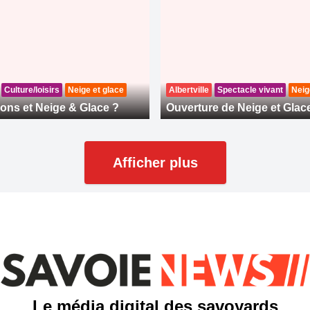
Culture/loisirs
Neige et glace
Albertville
Spectacle vivant
Neig
ions et Neige & Glace ?
Ouverture de Neige et Glac
Afficher plus
Le média digital des savoyards