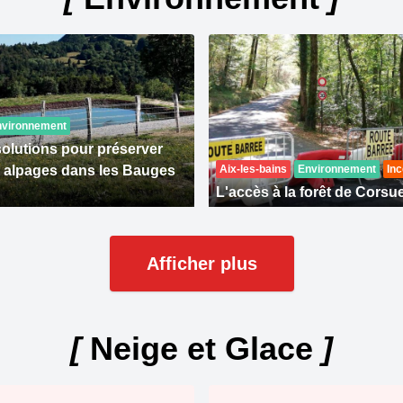
nvironnement
solutions pour préserver
s alpages dans les Bauges
Aix-les-bains
Environnement
Inc
L'accès à la forêt de Corsue
Afficher plus
[
Neige et Glace
]