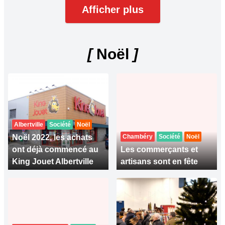
Afficher plus
[
Noël
]
Albertville
Société
Noël
Noël 2022, les achats
Chambéry
Société
Noël
ont déjà commencé au
Les commerçants et
King Jouet Albertville
artisans sont en fête