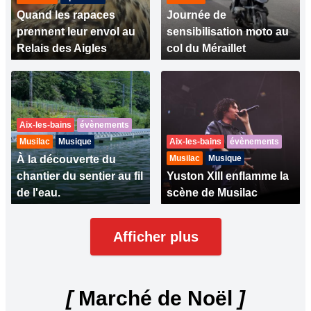
Quand les rapaces
Journée de
prennent leur envol au
sensibilisation moto au
Relais des Aigles
col du Méraillet
Aix-les-bains
évènements
Musilac
Musique
Aix-les-bains
évènements
À la découverte du
Musilac
Musique
chantier du sentier au fil
Yuston XIII enflamme la
de l'eau.
scène de Musilac
Afficher plus
[
Marché de Noël
]