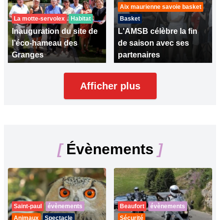
Aix maurienne savoie basket
La motte-servolex
Habitat
Basket
Inauguration du site de
L'AMSB célèbre la fin
l’éco-hameau des
de saison avec ses
Granges
partenaires
Afficher plus
[
Évènements
]
Saint-paul
évènements
Beaufort
évènements
Animaux
Spectacle
Sécurité