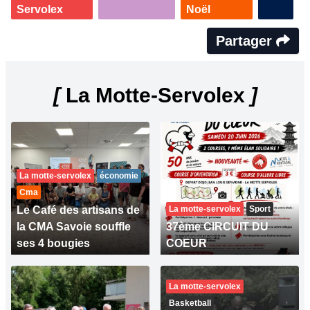
Servolex
Noël
Partager
[
La Motte-Servolex
]
La motte-servolex
économie
Cma
Le Café des artisans de
La motte-servolex
Sport
la CMA Savoie souffle
37ème CIRCUIT DU
ses 4 bougies
COEUR
La motte-servolex
Basketball