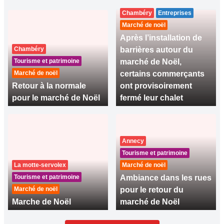
Chambéry
Entreprises
Marché de noël
Après l’installation de
Chambéry
barrières autour du
Tourisme et patrimoine
marché de Noël,
Marché de noël
certains commerçants
Retour à la normale
ont provisoirement
pour le marché de Noël
fermé leur chalet
Annecy
Tourisme et patrimoine
La motte-servolex
Marché de noël
Tourisme et patrimoine
Ambiance dans les rues
Marché de noël
pour le retour du
Marche de Noël
marché de Noël