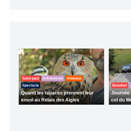
Saint-paul
évènements
Animaux
Spectacle
Beaufort
Quand les rapaces prennent leur
Journée 
envol au Relais des Aigles
col du Mé