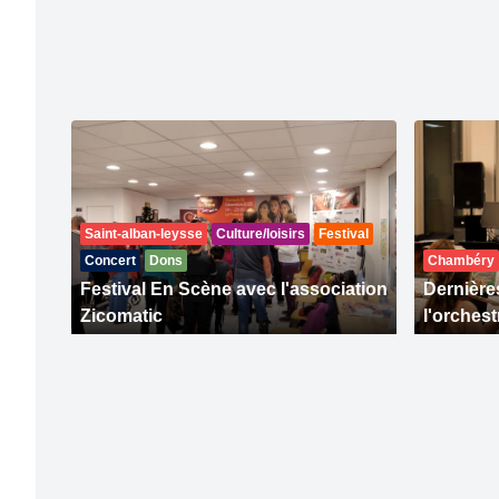
Saint-alban-leysse
Culture/loisirs
Festival
Concert
Dons
Chambéry
Festival En Scène avec l'association
Dernière
Zicomatic
l'orches