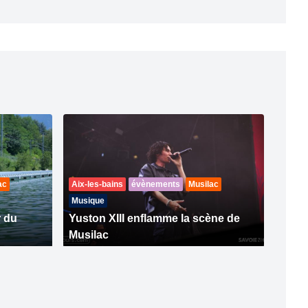
ac
Aix-les-bains
évènements
Musilac
Musique
r du
Yuston XIII enflamme la scène de
Musilac