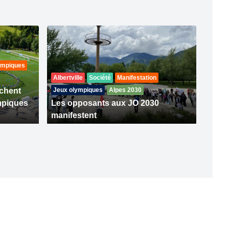
ympiques
Albertville
Société
Manifestation
ochent
Jeux olympiques
Alpes 2030
ympiques
Les opposants aux JO 2030
manifestent