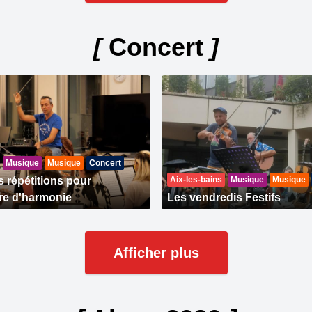
[
Concert
]
Musique
Musique
Concert
s répétitions pour
Aix-les-bains
Musique
Musique
tre d'harmonie
Les vendredis Festifs
Afficher plus