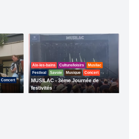
Aix-les-bains
Culture/loisirs
Musilac
Festival
Savoie
Musique
Concert
Concert
MUSILAC - 3ème Journée de
festivités