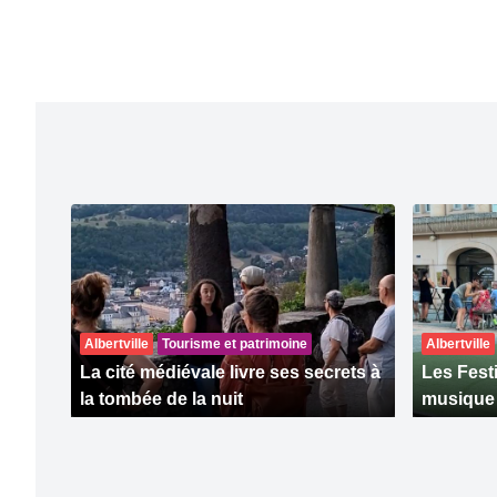
Albertville
Tourisme et patrimoine
Albertville
La cité médiévale livre ses secrets à
Les Fest
la tombée de la nuit
musique à