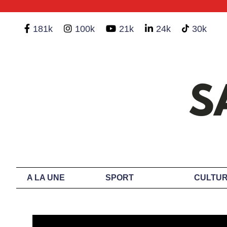
181k
100k
21k
24k
30k
A LA UNE
SPORT
CULTUR