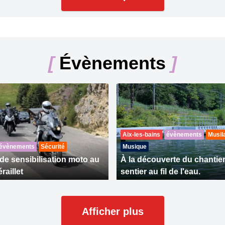
[
Évènements
]
Aix-les-bains
évènements
Musil
évènements
Sécurité
Musique
de sensibilisation moto au
À la découverte du chantie
raillet
sentier au fil de l'eau.
Afficher plus