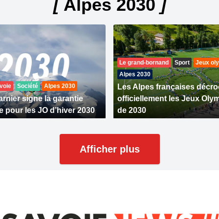
[
Alpes 2030
]
Le grand-bornand
Sport
Jeux ol
Alpes 2030
voie
Société
Alpes 2030
Les Alpes françaises décr
rnier signe la garantie
officiellement les Jeux Ol
e pour les JO d’hiver 2030
de 2030
Afficher plus