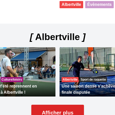
Albertville
Évènements
[
Albertville
]
Culture/loisirs
Albertville
Sport de raquette
if’été reprennent en
Une saison dense s’achève
 Albertville !
finale disputée
Afficher plus