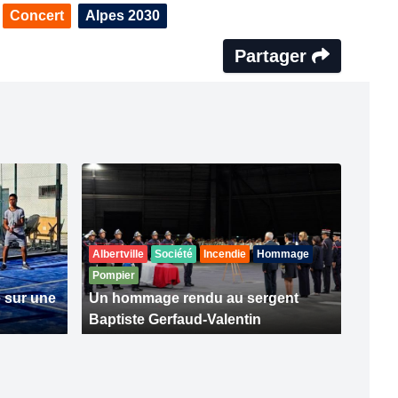
Concert
Alpes 2030
Partager
Albertville
Société
Incendie
Hommage
Pompier
 sur une
Un hommage rendu au sergent
Baptiste Gerfaud-Valentin