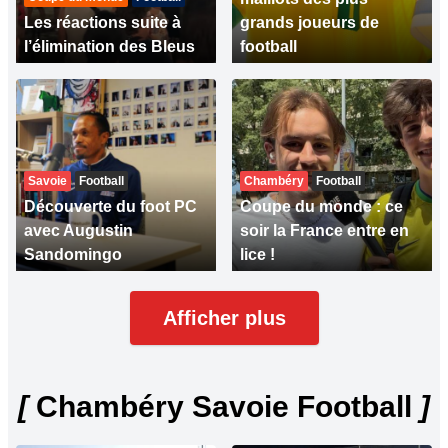
Les réactions suite à
grands joueurs de
l’élimination des Bleus
football
Savoie
Football
Chambéry
Football
Découverte du foot PC
Coupe du monde : ce
avec Augustin
soir la France entre en
Sandomingo
lice !
Afficher plus
[
Chambéry Savoie Football
]