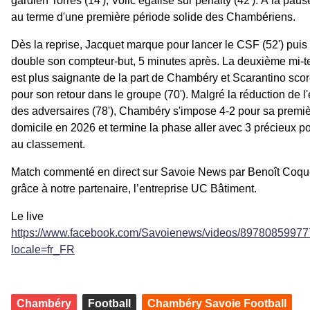
gardien Torres (14'), Volic égalise sur penalty (42'). À la paus
au terme d'une première période solide des Chambériens.
Dès la reprise, Jacquet marque pour lancer le CSF (52') puis 
double son compteur-but, 5 minutes après. La deuxième mi-
est plus saignante de la part de Chambéry et Scarantino sco
pour son retour dans le groupe (70'). Malgré la réduction de l'
des adversaires (78'), Chambéry s'impose 4-2 pour sa premiè
domicile en 2026 et termine la phase aller avec 3 précieux po
au classement.
Match commenté en direct sur Savoie News par Benoît Coqu
grâce à notre partenaire, l’entreprise UC Bâtiment.
Le live
https://www.facebook.com/Savoienews/videos/8978085997
locale=fr_FR
Chambéry
Football
Chambéry Savoie Football