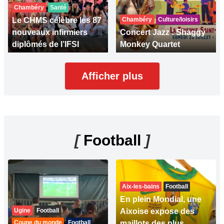
Chambéry
Santé
Le CHMS célèbre les 87
Chambéry
Culture/loisirs
nouveaux infirmiers
Concert Jazz : Shaggy
diplômés de l’IFSI
Monkey Quartet
Afficher plus
[
Football
]
Aix-les-bains
Football
En plein Mondial, une
Ugine
Football
Aixoise expose des
Coupe du monde
Football
maillots des plus