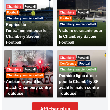
Chambéry
Football
Football
Chambéry
Football
Chambéry savoie football
Football
Reprise de
Chambéry savoie football
l'entraînement pour le
Victoire écrasante pour
Chambéry Savoie
le Chambéry Savoie
Football
Football
Chambéry
Football
Conférence
Football
Chambéry
Football
Chambéry savoie football
Chambéry savoie football
Dernière ligne droite
Ambiance avant le
pour le Chambéry SF
match Chambéry contre
avant le match contre
Toulouse
Toulouse
Afficher plus