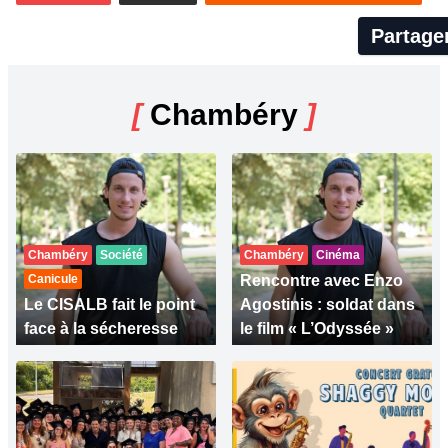
Partage
[
Chambéry
]
Chambéry
Société
Chambéry
Cinéma
Canicule
Rencontre avec Enzo
Le CISALB fait le point
Agostinis : soldat dans
face à la sécheresse
le film « L’Odyssée »