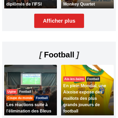
diplômés de l’IFSI
Monkey Quartet
Afficher plus
[
Football
]
Aix-les-bains
Football
En plein Mondial, une
Ugine
Football
Aixoise expose des
Coupe du monde
Football
maillots des plus
Les réactions suite à
grands joueurs de
l’élimination des Bleus
football