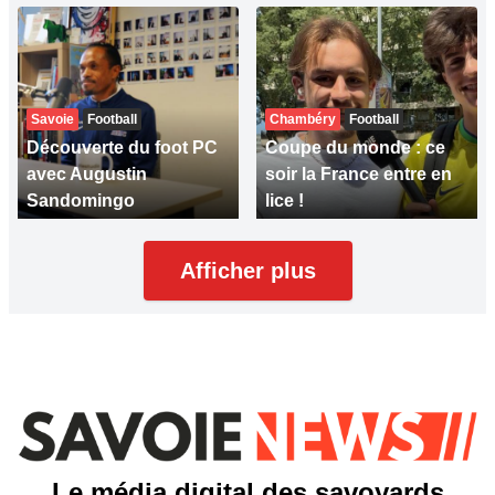
Savoie
Football
Chambéry
Football
Découverte du foot PC
Coupe du monde : ce
avec Augustin
soir la France entre en
Sandomingo
lice !
Afficher plus
Le média digital des savoyards