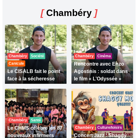
[
Chambéry
]
Chambéry
Société
Chambéry
Cinéma
Canicule
Rencontre avec Enzo
Le CISALB fait le point
Agostinis : soldat dans
face à la sécheresse
le film « L’Odyssée »
Chambéry
Santé
Le CHMS célèbre les 87
Chambéry
Culture/loisirs
nouveaux infirmiers
Concert Jazz : Shaggy