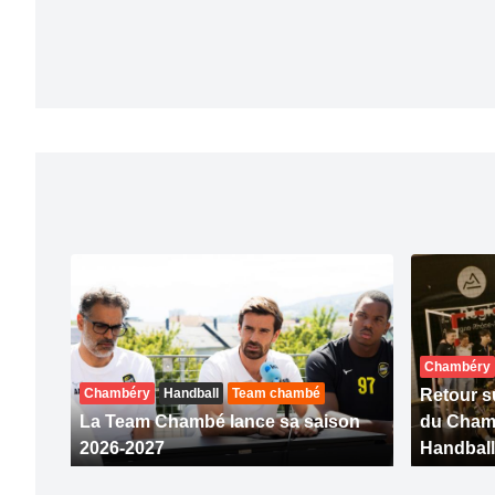
Chambéry
Chambéry
Handball
Team chambé
Retour su
La Team Chambé lance sa saison
du Cham
2026-2027
Handball