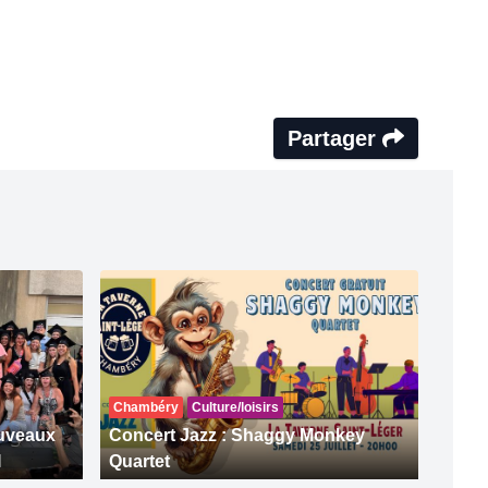
Partager
Chambéry
Culture/loisirs
ouveaux
Concert Jazz : Shaggy Monkey
I
Quartet