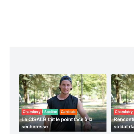
Chambéry
Société
Canicule
Chambéry
Le CISALB fait le point face à la
Rencontr
sécheresse
soldat da