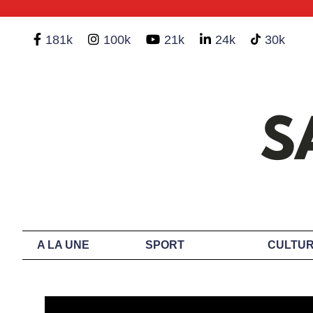
181k
100k
21k
24k
30k
A LA UNE
SPORT
CULTUR