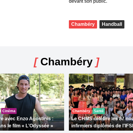
devant son public.
Chambéry
Handball
[
Chambéry
]
Cinéma
Chambéry
Santé
e avec Enzo Agostinis :
Le CHMS célèbre les 87 n
ns le film « L’Odyssée »
infirmiers diplômés de l’IFS