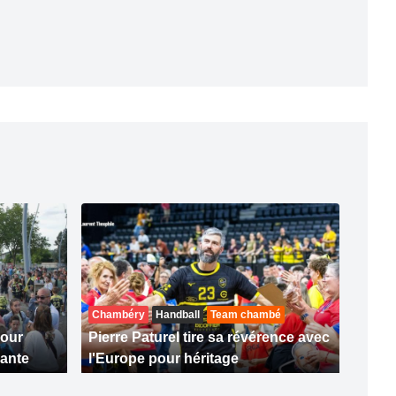
Chambéry
Handball
Team chambé
pour
Pierre Paturel tire sa révérence avec
ante
l'Europe pour héritage