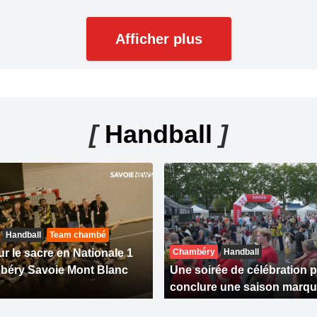
Afficher plus
[
Handball
]
Handball
Team chambé
r le sacre en Nationale 1
Chambéry
Handball
béry Savoie Mont Blanc
Une soirée de célébration 
conclure une saison marqu