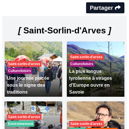
Partager
[
Saint-Sorlin-d'Arves
]
Saint-sorlin-d'arves
Saint-sorlin-d'arves
Culture/loisirs
Culture/loisirs
La plus longue
Une journée placée
tyrolienne à virages
sous le signe des
d'Europe ouvre en
traditions
Savoie
Saint-sorlin-d'arves
Environnement
Saint-sorlin-d'arves