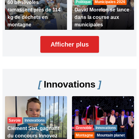
60 bénévoles
Politique
Municipales 2026
ramassent près de 114
David Morelon se lance
kg de déchets en
dans la course aux
montagne
municipales
Afficher plus
[
Innovations
]
Savoie
Innovations
Clément Sixt, gagnant
Grenoble
Innovations
du concours Innovez
Montagne
Mountain planet