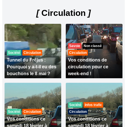
[
Circulation
]
Savoie
Non classé
Société
Circulation
Circulation
Tunnel du Fréjus :
Vos conditions de
Pourquoi y a-t-il eu des
circulation pour ce
bouchons le 8 mai ?
week-end !
Société
Infos trafic
Société
Circulation
Circulation
Vos conditions ce
Vos conditions ce
samedi 18 février à
samedi 18 février à