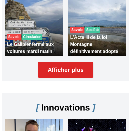
Savoie
Société
Savoie
Circulation
L’Acte III de la loi
Le Galibier fermé aux
Montagne
voitures mardi matin
définitivement adopté
Afficher plus
[
Innovations
]