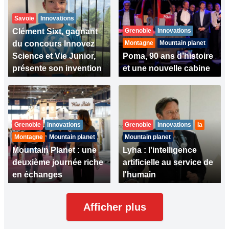
Savoie
Innovations
Clément Sixt, gagnant
Grenoble
Innovations
du concours Innovez
Montagne
Mountain planet
Science et Vie Junior,
Poma, 90 ans d’histoire
présente son invention
et une nouvelle cabine
Grenoble
Innovations
Grenoble
Innovations
Ia
Montagne
Mountain planet
Mountain planet
Mountain Planet : une
Lyha : l'intelligence
deuxième journée riche
artificielle au service de
en échanges
l'humain
Afficher plus