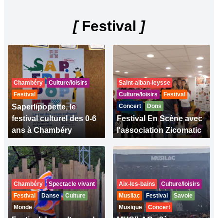
[
Festival
]
Chambéry
Culture/loisirs
Saint-alban-leysse
Festival
Culture/loisirs
Festival
Saperlipopette, le
Concert
Dons
festival culturel des 0-6
Festival En Scène avec
ans à Chambéry
l'association Zicomatic
Chambéry
Spectacle vivant
Aix-les-bains
Culture/loisirs
Festival
Danse
Culture
Musilac
Festival
Savoie
Monde
Musique
Concert