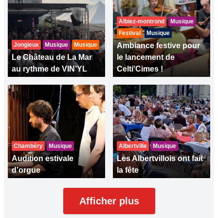
Albiez-montrond
Musique
Festival
Musique
Jongieux
Musique
Musique
Ambiance festive pour
Le Château de La Mar
le lancement de
au rythme de VIN’YL
Celti'Cimes !
Chambéry
Musique
Albertville
Musique
Audition estivale
Les Albertvillois ont fait
d’orgue
la fête
Afficher plus