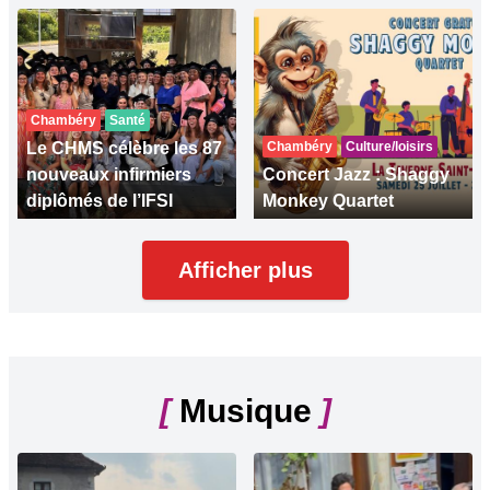
Chambéry
Santé
Le CHMS célèbre les 87
Chambéry
Culture/loisirs
nouveaux infirmiers
Concert Jazz : Shaggy
diplômés de l’IFSI
Monkey Quartet
Afficher plus
[
Musique
]