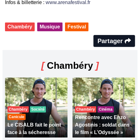
Infos & billetterie :
www.arenafestival.fr
Chambéry
Musique
Festival
Partager
[
Chambéry
]
Chambéry
Société
Chambéry
Cinéma
Canicule
Rencontre avec Enzo
Le CISALB fait le point
Agostinis : soldat dans
face à la sécheresse
le film « L’Odyssée »