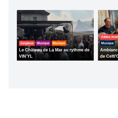
Albiez-mon
Jongieux
Musique
Musique
Musique
Le Château de La Mar au rythme de
Ambiance
VIN’YL
de Celti'