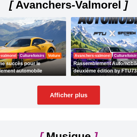
[
Avanchers-Valmorel
]
-valmorel
Culture/loisirs
Voiture
Avanchers-valmorel
Culture/loisir
e succès pour le
Rassemblement Automobil
lement automobile
deuxième édition by FTU73
Afficher plus
[
Musique
]