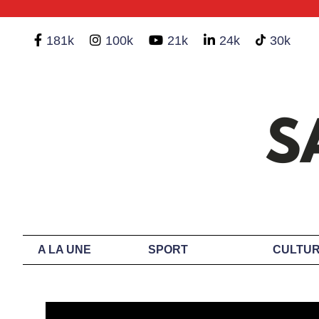
181k
100k
21k
24k
30k
A LA UNE
SPORT
CULTUR