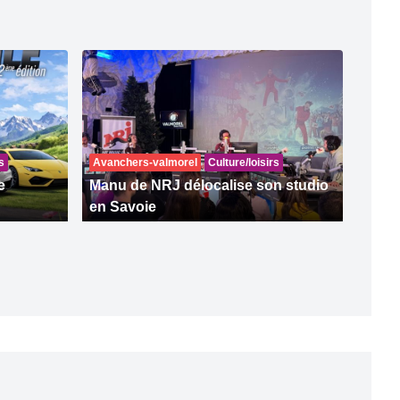
s
Avanchers-valmorel
Culture/loisirs
e
Manu de NRJ délocalise son studio
en Savoie