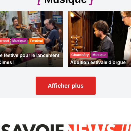
trond
Musique
Festival
 festive pour le lancement
Chambéry
Musique
Cimes !
Audition estivale d’orgue
Afficher plus