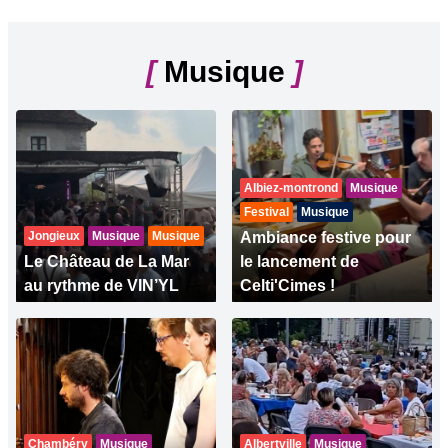
[
Musique
]
Albiez-montrond
Musique
Festival
Musique
Jongieux
Musique
Musique
Ambiance festive pour
Le Château de La Mar
le lancement de
au rythme de VIN’YL
Celti'Cimes !
Chambéry
Musique
Albertville
Musique