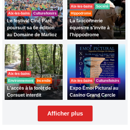
Aix-les-bains
Société
Aix-les-bains
Culture/loisirs
Hippodrome
Le festival Ciné Parc
La fauconnerie
poursuit sa 6e édition
équestre s'invite à
au Domaine de Marlioz
l'hippodrome
Aix-les-bains
Environnement
Incendie
Aix-les-bains
Culture/loisirs
L'accès à la forêt de
Expo Émoi Pictural au
Corsuet interdit
Casino Grand Cercle
Afficher plus