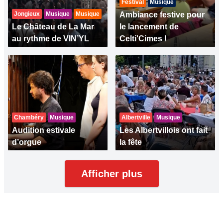
Festival
Musique
Jongieux
Musique
Musique
Ambiance festive pour
Le Château de La Mar
le lancement de
au rythme de VIN’YL
Celti'Cimes !
Chambéry
Musique
Albertville
Musique
Audition estivale
Les Albertvillois ont fait
d’orgue
la fête
Afficher plus