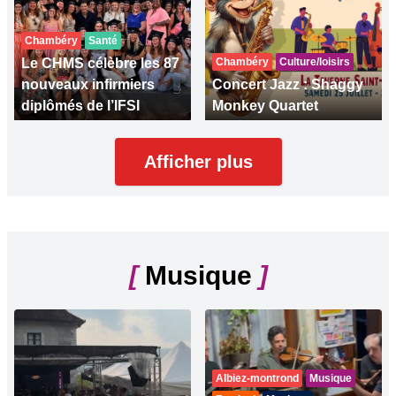
Chambéry
Santé
Le CHMS célèbre les 87
Chambéry
Culture/loisirs
nouveaux infirmiers
Concert Jazz : Shaggy
diplômés de l’IFSI
Monkey Quartet
Afficher plus
[
Musique
]
Albiez-montrond
Musique