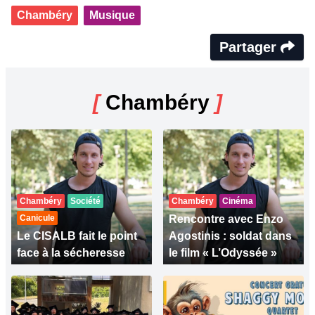
Chambéry
Musique
Partager
[
Chambéry
]
Chambéry
Société
Chambéry
Cinéma
Canicule
Rencontre avec Enzo
Le CISALB fait le point
Agostinis : soldat dans
face à la sécheresse
le film « L’Odyssée »