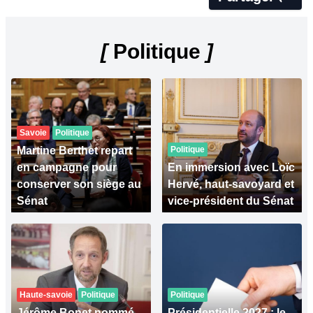
[
Politique
]
Savoie
Politique
Martine Berthet repart
Politique
en campagne pour
En immersion avec Loïc
conserver son siège au
Hervé, haut-savoyard et
Sénat
vice-président du Sénat
Haute-savoie
Politique
Politique
Jérôme Bonet nommé
Présidentielle 2027 : le