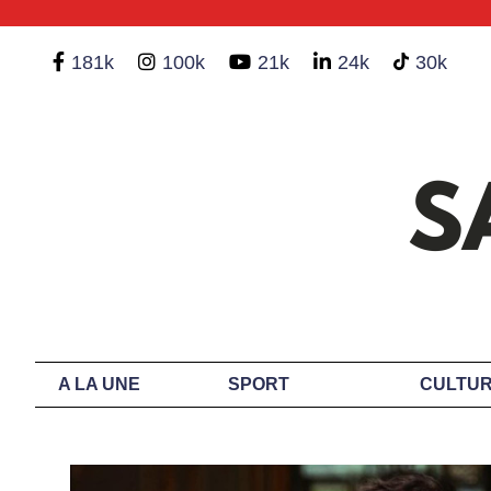
181k
100k
21k
24k
30k
A LA UNE
SPORT
CULTUR