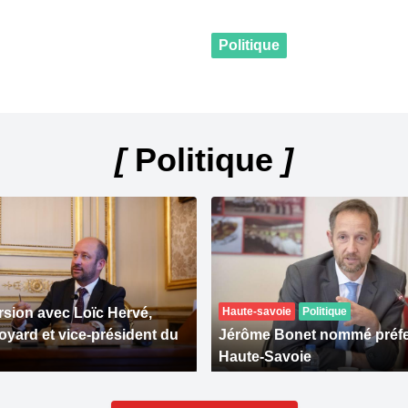
Politique
[
Politique
]
sion avec Loïc Hervé,
Haute-savoie
Politique
oyard et vice-président du
Jérôme Bonet nommé préfet
Haute-Savoie