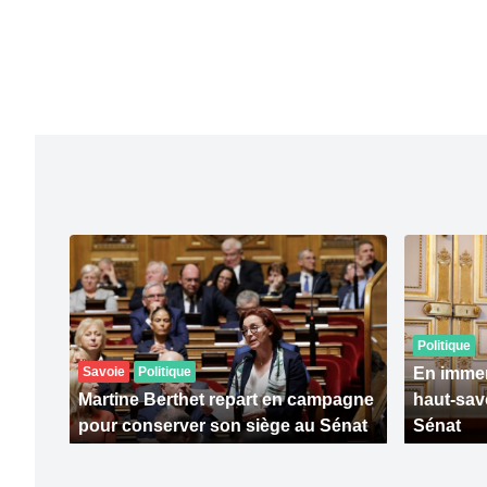
Politique
Savoie
Politique
En immer
Martine Berthet repart en campagne
haut-sav
pour conserver son siège au Sénat
Sénat