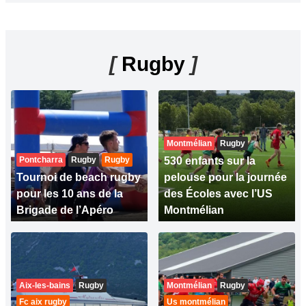
[
Rugby
]
Montmélian
Rugby
Pontcharra
Rugby
Rugby
530 enfants sur la
Tournoi de beach rugby
pelouse pour la journée
pour les 10 ans de la
des Écoles avec l’US
Brigade de l’Apéro
Montmélian
Aix-les-bains
Rugby
Montmélian
Rugby
Fc aix rugby
Us montmélian