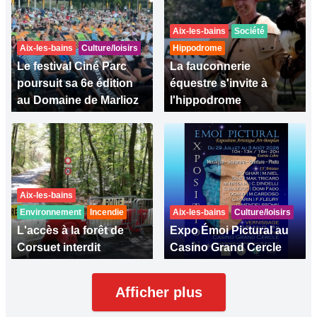
Aix-les-bains
Société
Aix-les-bains
Culture/loisirs
Hippodrome
Le festival Ciné Parc
La fauconnerie
poursuit sa 6e édition
équestre s'invite à
au Domaine de Marlioz
l'hippodrome
Aix-les-bains
Environnement
Incendie
Aix-les-bains
Culture/loisirs
L'accès à la forêt de
Expo Émoi Pictural au
Corsuet interdit
Casino Grand Cercle
Afficher plus