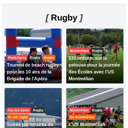
[
Rugby
]
Montmélian
Rugby
Pontcharra
Rugby
Rugby
530 enfants sur la
Tournoi de beach rugby
pelouse pour la journée
pour les 10 ans de la
des Écoles avec l’US
Brigade de l’Apéro
Montmélian
Aix-les-bains
Rugby
Montmélian
Rugby
Fc aix rugby
Us montmélian
Soirée partenaires du
L’US Montmélian