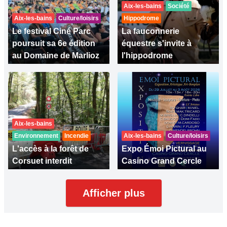
Aix-les-bains
Société
Aix-les-bains
Culture/loisirs
Hippodrome
Le festival Ciné Parc
La fauconnerie
poursuit sa 6e édition
équestre s'invite à
au Domaine de Marlioz
l'hippodrome
Aix-les-bains
Environnement
Incendie
Aix-les-bains
Culture/loisirs
L'accès à la forêt de
Expo Émoi Pictural au
Corsuet interdit
Casino Grand Cercle
Afficher plus