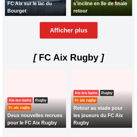
FC Aix sur le lac du
s’incline en 8e de finale
Bourget
retour
Afficher plus
[
FC Aix Rugby
]
Aix-les-bains
Rugby
Aix-les-bains
Rugby
Fc aix rugby
Fc aix rugby
Retour au stade pour
Deux nouvelles recrues
les joueurs du FC Aix
pour le FC Aix Rugby
Rugby