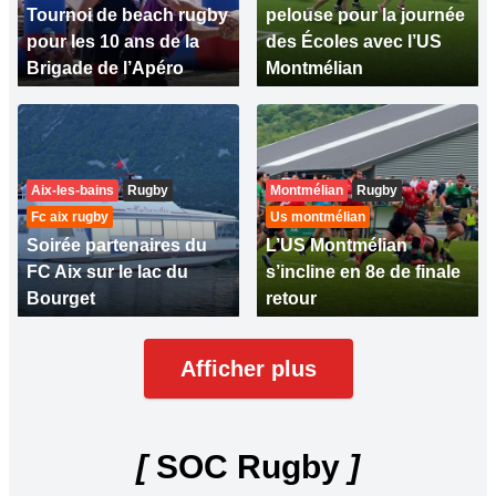
Tournoi de beach rugby
pelouse pour la journée
pour les 10 ans de la
des Écoles avec l’US
Brigade de l’Apéro
Montmélian
Aix-les-bains
Rugby
Montmélian
Rugby
Fc aix rugby
Us montmélian
Soirée partenaires du
L’US Montmélian
FC Aix sur le lac du
s’incline en 8e de finale
Bourget
retour
Afficher plus
[
SOC Rugby
]