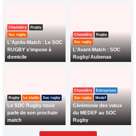
Chambéry
Rugby
Soc rugby
Chambéry
Rugby
L'Après-Match : Le SOC
Soc rugby
RUGBY s'impose à
L'Avant-Match : SOC
domicile
Rugby/ Aubenas
Chambéry
Entreprises
Rugby
Le studio
Soc rugby
Soc rugby
Medef
Le SOC Rugby nous
Cérémonie des vœux
parle de son prochain
du MEDEF au SOC
match
Rugby