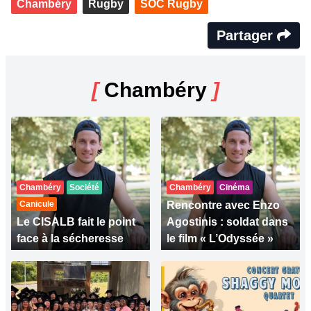
Chambéry
Rugby
SOC Rugby
Partager
[
Chambéry
]
Chambéry
Société
Chambéry
Cinéma
Canicule
Rencontre avec Enzo
Le CISALB fait le point
Agostinis : soldat dans
face à la sécheresse
le film « L’Odyssée »