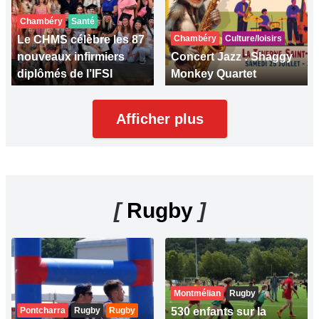
Chambéry
Santé
Le CHMS célèbre les 87
Chambéry
Culture/loisirs
nouveaux infirmiers
Concert Jazz : Shaggy
diplômés de l’IFSI
Monkey Quartet
Afficher plus
[
Rugby
]
Montmélian
Rugby
Pontcharra
Rugby
Rugby
530 enfants sur la