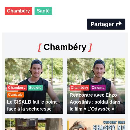
Chambéry
Santé
Partager
[
Chambéry
]
Chambéry
Société
Chambéry
Cinéma
Canicule
Rencontre avec Enzo
Le CISALB fait le point
Agostinis : soldat dans
face à la sécheresse
le film « L’Odyssée »