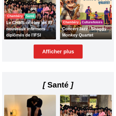
Chambéry
Santé
Le CHMS célèbre les 87
Chambéry
Culture/loisirs
nouveaux infirmiers
Concert Jazz : Shaggy
diplômés de l’IFSI
Monkey Quartet
Afficher plus
[
Santé
]